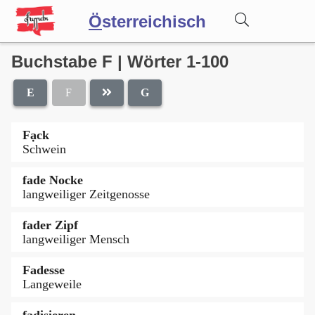
Ö
sterreichisch
Buchstabe F | Wörter 1-100
Wörterbuch
E
F
G
Forum
Fạck
Schwein
Blog
fade Nocke
langweiliger Zeitgenosse
fader Zipf
langweiliger Mensch
Fadesse
Langeweile
fadisieren