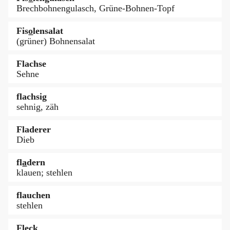
Brechbohnengulasch, Grüne-Bohnen-Topf
Fiso̲lensalat
(grüner) Bohnensalat
Flachse
Sehne
flachsig
sehnig, zäh
Fladerer
Dieb
fla̲dern
klauen; stehlen
flauchen
stehlen
Flẹck