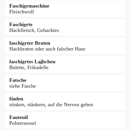
Faschi͟ermaschine
Fleischwolf
Faschi͟erte
Hackfleisch, Gehacktes
faschi͟erter Braten
Hackbraten oder auch falscher Hase
faschi͟ertes La͟ibchen
Bulette, Frikadelle
Fatsche
siehe Fasche
fäulen
stinken, stänkern, auf die Nerven gehen
Fauteuil
Polstersessel