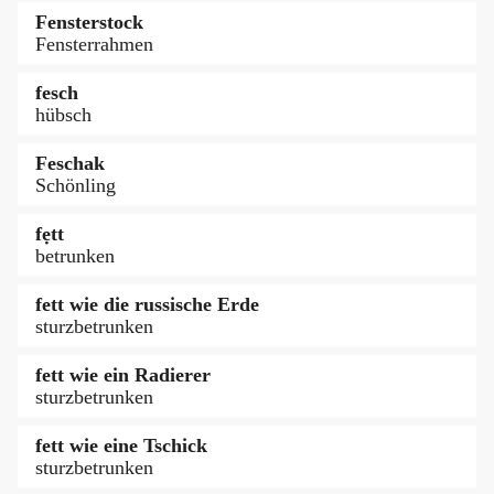
Fensterstock
Fensterrahmen
fesch
hübsch
Feschak
Schönling
fẹtt
betrunken
fett wie die russische Erde
sturzbetrunken
fett wie ein Radierer
sturzbetrunken
fett wie eine Tschick
sturzbetrunken