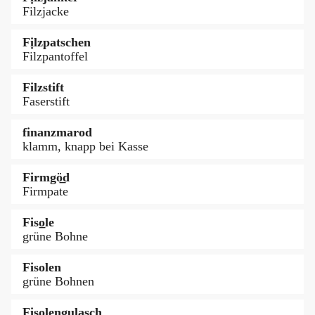
Filzjacke
Fịlzpatschen
Filzpantoffel
Filzstift
Faserstift
finanzmarod
klamm, knapp bei Kasse
Firmgö̲d
Firmpate
Fiso̲le
grüne Bohne
Fisolen
grüne Bohnen
Fiso̲lengulasch