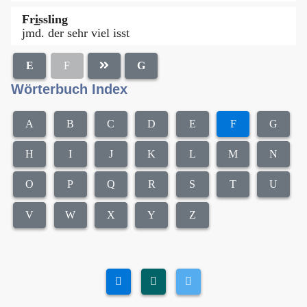
Fri̲ssling
jmd. der sehr viel isst
E
F
G
Wörterbuch Index
A
B
C
D
E
F
G
H
I
J
K
L
M
N
O
P
Q
R
S
T
U
V
W
X
Y
Z