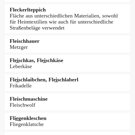
Fleckerlteppich
Fläche aus unterschiedlichen Materialien, sowohl
für Heimtextilien wie auch für unterschiedliche
Straßenbeläge verwendet
Fleischhauer
Metzger
Fle͟ischkas, Fle͟ischkäse
Leberkäse
Fle͟ischlaibchen, Fle͟ischlaberl
Frikadelle
Fleischmaschine
Fleischwolf
Fli͟egenkleschen
Fliegenklatsche