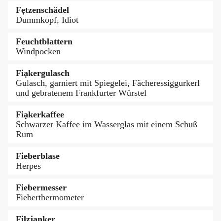
Fẹtzenschädel
Dummkopf, Idiot
Feuchtblattern
Windpocken
Fiạkergulasch
Gulasch, garniert mit Spiegelei, Fächeressiggurkerl
und gebratenem Frankfurter Würstel
Fiạkerkaffee
Schwarzer Kaffee im Wasserglas mit einem Schuß
Rum
Fieberblase
Herpes
Fiebermesser
Fieberthermometer
Fịlzjanker