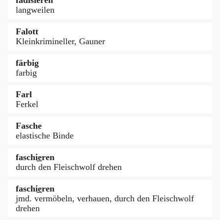
langweilen
Falott
Kleinkrimineller, Gauner
färbig
farbig
Farl
Ferkel
Fasche
elastische Binde
faschi͟eren
durch den Fleischwolf drehen
faschi͟eren
jmd. vermöbeln, verhauen, durch den Fleischwolf
drehen