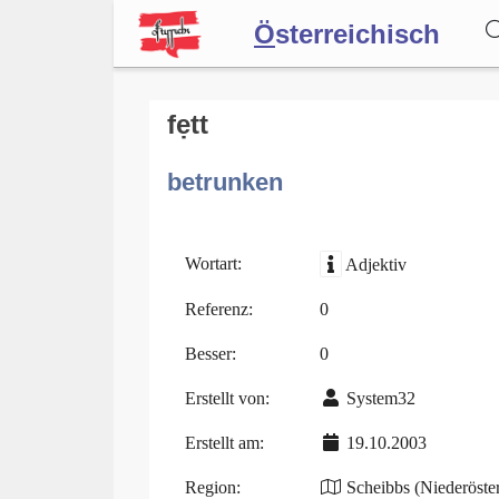
Ö
sterreichisch
Wörterbuch
fẹtt
betrunken
Forum
Blog
Wortart:
Adjektiv
Referenz:
0
Besser:
0
Erstellt von:
System32
Erstellt am:
19.10.2003
Region:
Scheibbs (Niederöster