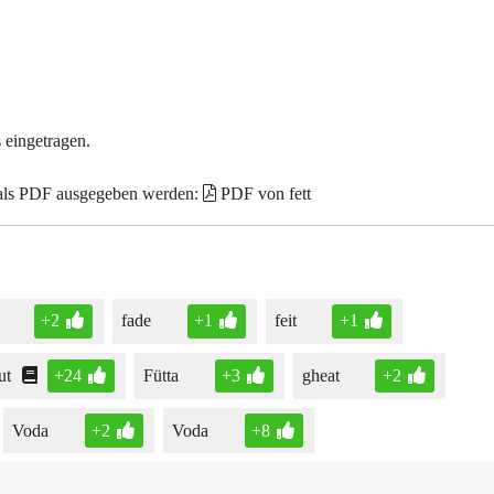
 eingetragen.
 als PDF ausgegeben werden:
PDF von fett
+2
fade
+1
feit
+1
ut
+24
Fütta
+3
gheat
+2
Voda
+2
Voda
+8