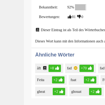
Bekanntheit:
92%
Bewertungen:
81
0
Dieser Eintrag ist als Teil des Wörterbuches
Dieses Wort kann mit den Informationen auch
Ähnliche Wörter
åft
+8
fad
+70
fad
Feita
+2
fuat
+2
F
gheat
+2
ghouat
+2