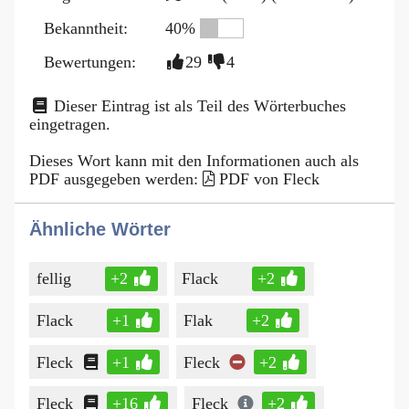
Bekanntheit:
40%
Bewertungen:
29
4
Dieser Eintrag ist als Teil des Wörterbuches
eingetragen.
Dieses Wort kann mit den Informationen auch als
PDF ausgegeben werden:
PDF von Fleck
Ähnliche Wörter
fellig
+2
Flack
+2
Flack
+1
Flak
+2
Fleck
+1
Fleck
+2
Fleck
+16
Fleck
+2