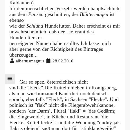
Kaldaunen)
für den menschlichen Verzehr werden hauptsächlich
aus dem
Pansen
geschnitten, der
Blättermagen
ist
ebenso
wie der
Schlund
Hundefutter. Daher erscheint es mir
unwahrscheinlich, daß der Lieferant des
Hundefutters ei-
nen eigenen Namen haben sollte. Ich lasse mich
aber gerne von der Richtigkeit des Eintrages
überzeugen...
albertusmagnus
28.02.2010
Gar so spez. österreichisch nicht
sind die "Fleck".Die Kutteln hießen in Königsberg,
als man wie Immanuel Kant dort noch deutsch
sprach, ebenfalls "Fleck", in Sachsen "Flecke". Und
polnisch ist "flak" nicht die Fliegerabwehrkanone,
sondern `der Darm´, Plural "flaki" = `das Gedärm;
die Eingeweide´, in Küche und Restaurant `die
Flecke, Kuttelflecke´ - und die Wendung "nudny jak
flaki z olejem" sagt man dort für "stinklangweilig"