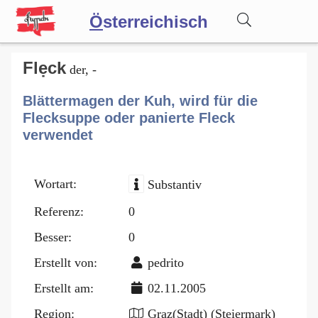
Ö
sterreichisch
Wörterbuch
Flẹck
der, -
Blättermagen der Kuh, wird für die
Forum
Flecksuppe oder panierte Fleck
verwendet
Blog
Wortart:
Substantiv
Referenz:
0
Besser:
0
Erstellt von:
pedrito
Erstellt am:
02.11.2005
Region:
Graz(Stadt) (Steiermark)