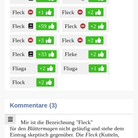
Fleck
+1
Fleck
+2
Fleck
+59
Fleck
+2
Fleck
+3
Fleck
+2
Fleck
+33
Fleke
+2
Fliaga
+2
Fliaga
+1
Flock
+2
Kommentare (3)
Mir ist die Bezeichnung "Fleck"
für den
Blättermagen
nicht geläufig und stehe dem
Eintrag skeptisch gegenüber. Die
Fleck
(Kutteln,