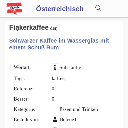
Ö
sterreichisch
Wörterbuch
Fiạkerkaffee
der,
Schwarzer Kaffee im Wasserglas mit
Forum
einem Schuß Rum
Blog
Wortart:
Substantiv
Tags:
kaffee,
Referenz:
0
Besser:
0
Kategorie:
Essen und Trinken
Erstellt von:
HeleneT