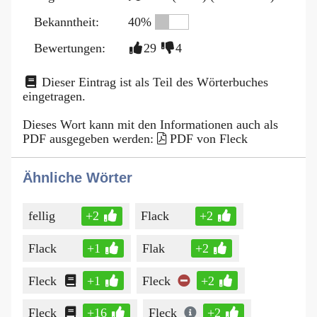
Bekanntheit:
40%
Bewertungen:
29
4
Dieser Eintrag ist als Teil des Wörterbuches
eingetragen.
Dieses Wort kann mit den Informationen auch als
PDF ausgegeben werden:
PDF von Fleck
Ähnliche Wörter
fellig
+2
Flack
+2
Flack
+1
Flak
+2
Fleck
+1
Fleck
+2
Fleck
+16
Fleck
+2