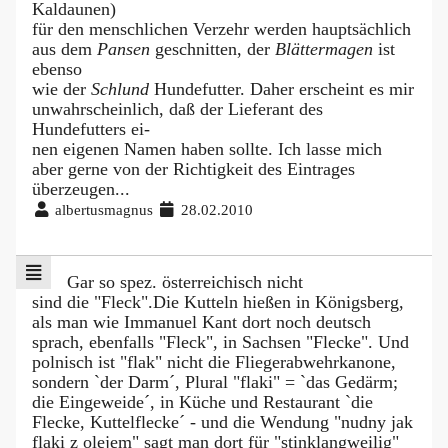
Kaldaunen)
für den menschlichen Verzehr werden hauptsächlich
aus dem
Pansen
geschnitten, der
Blättermagen
ist
ebenso
wie der
Schlund
Hundefutter. Daher erscheint es mir
unwahrscheinlich, daß der Lieferant des
Hundefutters ei-
nen eigenen Namen haben sollte. Ich lasse mich
aber gerne von der Richtigkeit des Eintrages
überzeugen...
albertusmagnus
28.02.2010
Gar so spez. österreichisch nicht
sind die "Fleck".Die Kutteln hießen in Königsberg,
als man wie Immanuel Kant dort noch deutsch
sprach, ebenfalls "Fleck", in Sachsen "Flecke". Und
polnisch ist "flak" nicht die Fliegerabwehrkanone,
sondern `der Darm´, Plural "flaki" = `das Gedärm;
die Eingeweide´, in Küche und Restaurant `die
Flecke, Kuttelflecke´ - und die Wendung "nudny jak
flaki z olejem" sagt man dort für "stinklangweilig"