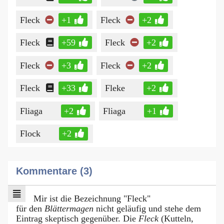
Fleck
+1
Fleck
+2
Fleck
+59
Fleck
+2
Fleck
+3
Fleck
+2
Fleck
+33
Fleke
+2
Fliaga
+2
Fliaga
+1
Flock
+2
Kommentare (3)
Mir ist die Bezeichnung "Fleck"
für den
Blättermagen
nicht geläufig und stehe dem
Eintrag skeptisch gegenüber. Die
Fleck
(Kutteln,