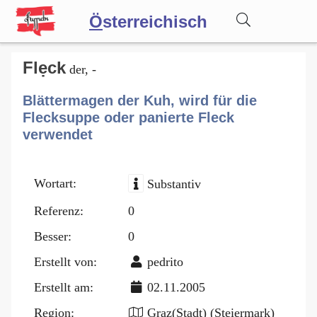
Ö
sterreichisch
Wörterbuch
Flẹck
der, -
Blättermagen der Kuh, wird für die
Forum
Flecksuppe oder panierte Fleck
verwendet
Blog
Wortart:
Substantiv
Referenz:
0
Besser:
0
Erstellt von:
pedrito
Erstellt am:
02.11.2005
Region:
Graz(Stadt) (Steiermark)