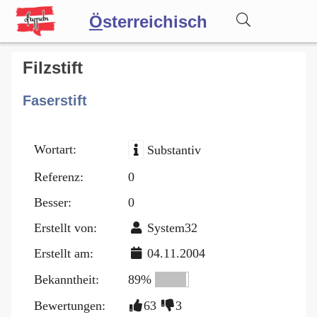
Ö
sterreichisch
Wörterbuch
Filzstift
Faserstift
Forum
Wortart:
Substantiv
Blog
Referenz:
0
Besser:
0
Erstellt von:
System32
Erstellt am:
04.11.2004
Bekanntheit:
89%
Bewertungen:
63
3