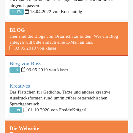
nirgends passen
18.04.2022 von Koschutnig
174
BLOG
Hier sind die Blogs von Ostarrichi zu finden. Wer ein Blog
anlegen will bitte einfach eine E-Mail an uns.
03.05.2019 von klaser
Blog von Russi
03.05.2019 von klaser
5
Kreatives
Das Plätzchen für Gedichte, Texte und andere kreative
Ausdrucksformen rund um/mit/über österreichischen
Sprachgebrauch.
01.10.2020 von FreddyKrügerl
39
Die Webseite