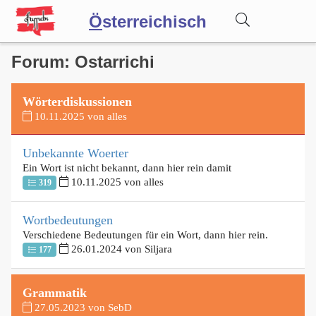
Ö
sterreichisch
Forum: Ostarrichi
Wörterbuch
Wörterdiskussionen
Forum
10.11.2025 von alles
Blog
Unbekannte Woerter
Ein Wort ist nicht bekannt, dann hier rein damit
10.11.2025 von alles
319
Wortbedeutungen
Verschiedene Bedeutungen für ein Wort, dann hier rein.
26.01.2024 von Siljara
177
Grammatik
27.05.2023 von SebD