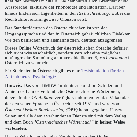
über den Wortschatz hinaus. Sie beinhalten auch Grammatik und
Aussprache, inklusive der Phonologie und Intonation. Darüber
hinaus finden sich Eigenheiten in der
Rechtschreibung
, wobei die
Rechtschreibreform gewisse Grenzen setzt.
Das Standarddeutsch des Österreichischen ist von der
Umgangssprache und den in Österreich gebräuchlichen Dialekten,
wie den bairischen und alemannischen, deutlich abzugrenzen.
Dieses Online Wörterbuch der österreichischen Sprache definiert
sich nicht wissenschaftlich, sondern versucht eine möglichst
umfangreiche Sammlung an unterschiedlichen
Sprachvarianten
in
Österreich zu sammeln.
Für Studenten in Österreich gibt es eine
Testsimulation für den
Aufnahmetest Psychologie
.
Hinweis:
Das vom BMBWF mitinitiierte und für Schulen und
Ämter des Landes verbindliche Österreichische Wörterbuch,
derzeit in der
44. Auflage
verfügbar, dokumentiert das Vokabular
der deutschen Sprache in Österreich seit 1951 und wird vom
Österreichischen Bundesverlag (ÖBV)
herausgegeben. Unsere
Seiten und alle damit verbundenen Dienste sind mit dem Verlag
und dem Buch "
Österreichisches Wörterbuch
" in
keiner Weise
verbunden
.
Unsere Seite hat auch keine Verbindung zu den
Duden-