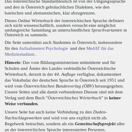
Das österreichische Standarddeutsch ist von der Umgangssprache
und den in Österreich gebräuchlichen Dialekten, wie den
bairischen und alemannischen, klar abzugrenzen.
Dieses Online Wörterbuch der österreichischen Sprache definiert
sich nicht wissenschaftlich, sondern versucht eine möglichst
umfangreiche Sammlung an unterschiedlichen
Sprachvarianten
in
Österreich zu sammeln.
Die Seite unterstützt auch Studenten in Österreich, insbesondere
für den
Aufnahmetest Psychologie
und den
MedAT für das
Medizinstudium
.
Hinweis:
Das vom Bildungsministerium mitinitiierte und für
Schulen und Ämter des Landes verbindliche Österreichische
Wörterbuch, derzeit in der
44. Auflage
verfügbar, dokumentiert
das Vokabular der deutschen Sprache in Österreich seit 1951 und
wird vom
Österreichischen Bundesverlag (ÖBV)
herausgegeben.
Unsere Seiten und alle damit verbundenen Dienste sind mit dem
Verlag und dem Buch "
Österreichisches Wörterbuch
" in
keiner
Weise verbunden
.
Unsere Seite hat auch keine Verbindung zu den
Duden-
Nachschlagewerken
und wird von uns explizit nicht als
Regelwerk betrachtet, sondern als ein
Gemeinschaftsprojekt
aller
an der österreichichen Sprache interessierten Personen.