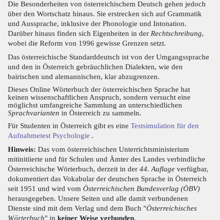
Die Besonderheiten von österreichischem Deutsch gehen jedoch
über den Wortschatz hinaus. Sie erstrecken sich auf Grammatik
und Aussprache, inklusive der Phonologie und Intonation.
Darüber hinaus finden sich Eigenheiten in der
Rechtschreibung
,
wobei die Reform von 1996 gewisse Grenzen setzt.
Das österreichische Standarddeutsch ist von der Umgangssprache
und den in Österreich gebräuchlichen Dialekten, wie den
bairischen und alemannischen, klar abzugrenzen.
Dieses Online Wörterbuch der österreichischen Sprache hat
keinen wissenschaftlichen Anspruch, sondern versucht eine
möglichst umfangreiche Sammlung an unterschiedlichen
Sprachvarianten
in Österreich zu sammeln.
Für Studenten in Österreich gibt es eine
Testsimulation für den
Aufnahmetest Psychologie
.
Hinweis:
Das vom österreichischen Unterrichtsministerium
mitinitiierte und für Schulen und Ämter des Landes verbindliche
Österreichische Wörterbuch, derzeit in der
44. Auflage
verfügbar,
dokumentiert das Vokabular der deutschen Sprache in Österreich
seit 1951 und wird vom
Österreichischen Bundesverlag (ÖBV)
herausgegeben. Unsere Seiten und alle damit verbundenen
Dienste sind mit dem Verlag und dem Buch "
Österreichisches
Wörterbuch
" in
keiner Weise verbunden
.