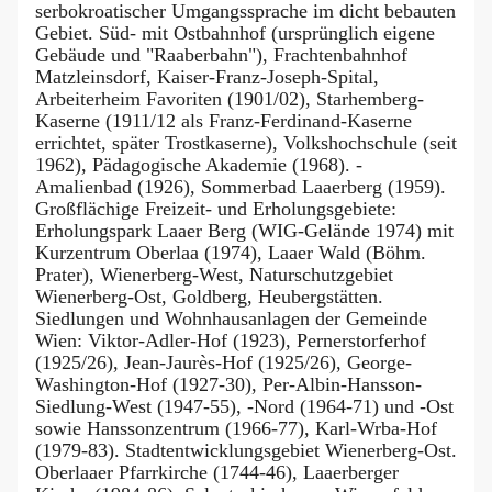
serbokroatischer Umgangssprache im dicht bebauten
Gebiet. Süd- mit Ostbahnhof (ursprünglich eigene
Gebäude und "Raaberbahn"), Frachtenbahnhof
Matzleinsdorf, Kaiser-Franz-Joseph-Spital,
Arbeiterheim Favoriten (1901/02), Starhemberg-
Kaserne (1911/12 als Franz-Ferdinand-Kaserne
errichtet, später Trostkaserne), Volkshochschule (seit
1962), Pädagogische Akademie (1968). -
Amalienbad (1926), Sommerbad Laaerberg (1959).
Großflächige Freizeit- und Erholungsgebiete:
Erholungspark Laaer Berg (WIG-Gelände 1974) mit
Kurzentrum Oberlaa (1974), Laaer Wald (Böhm.
Prater), Wienerberg-West, Naturschutzgebiet
Wienerberg-Ost, Goldberg, Heubergstätten.
Siedlungen und Wohnhausanlagen der Gemeinde
Wien: Viktor-Adler-Hof (1923), Pernerstorferhof
(1925/26), Jean-Jaurès-Hof (1925/26), George-
Washington-Hof (1927-30), Per-Albin-Hansson-
Siedlung-West (1947-55), -Nord (1964-71) und -Ost
sowie Hanssonzentrum (1966-77), Karl-Wrba-Hof
(1979-83). Stadtentwicklungsgebiet Wienerberg-Ost.
Oberlaaer Pfarrkirche (1744-46), Laaerberger