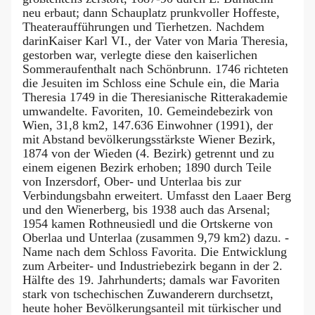
neu erbaut; dann Schauplatz prunkvoller Hoffeste,
Theateraufführungen und Tierhetzen. Nachdem
darinKaiser Karl VI., der Vater von Maria Theresia,
gestorben war, verlegte diese den kaiserlichen
Sommeraufenthalt nach Schönbrunn. 1746 richteten
die Jesuiten im Schloss eine Schule ein, die Maria
Theresia 1749 in die Theresianische Ritterakademie
umwandelte. Favoriten, 10. Gemeindebezirk von
Wien, 31,8 km2, 147.636 Einwohner (1991), der
mit Abstand bevölkerungsstärkste Wiener Bezirk,
1874 von der Wieden (4. Bezirk) getrennt und zu
einem eigenen Bezirk erhoben; 1890 durch Teile
von Inzersdorf, Ober- und Unterlaa bis zur
Verbindungsbahn erweitert. Umfasst den Laaer Berg
und den Wienerberg, bis 1938 auch das Arsenal;
1954 kamen Rothneusiedl und die Ortskerne von
Oberlaa und Unterlaa (zusammen 9,79 km2) dazu. -
Name nach dem Schloss Favorita. Die Entwicklung
zum Arbeiter- und Industriebezirk begann in der 2.
Hälfte des 19. Jahrhunderts; damals war Favoriten
stark von tschechischen Zuwanderern durchsetzt,
heute hoher Bevölkerungsanteil mit türkischer und