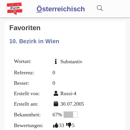
Ö
sterreichisch
Wörterbuch
Favoriten
10. Bezirk in Wien
Forum
Wortart:
Substantiv
Blog
Referenz:
0
Besser:
0
Erstellt von:
Russi-4
Erstellt am:
30.07.2005
Bekanntheit:
67%
Bewertungen:
33
5