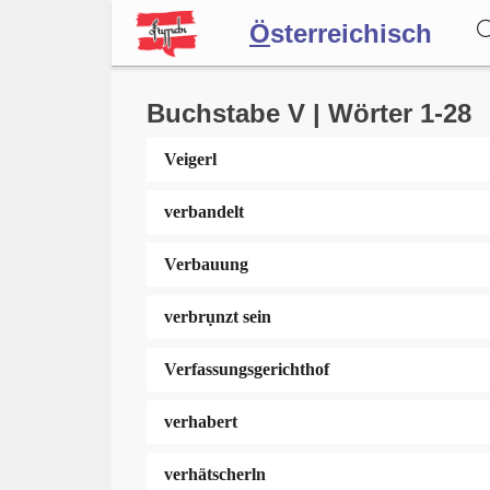
Ö
sterreichisch
Wörterbuch
Buchstabe V | Wörter 1-28
Veigerl
Forum
verbandelt
Blog
Verbauung
verbrụnzt sein
Verfassungsgerichthof
verhabert
verhätscherln