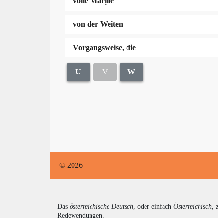
volle Marịlle
von der Weiten
Vor­gangs­wei­se, die
U
V
W
© 2026
Das
österreichische Deutsch
, oder einfach
Österreichisch
, 
Redewendungen.