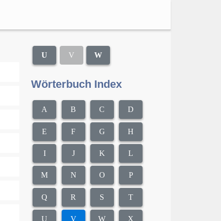
U
V
W
Wörterbuch Index
A
B
C
D
E
F
G
H
I
J
K
L
M
N
O
P
Q
R
S
T
U
V
W
X