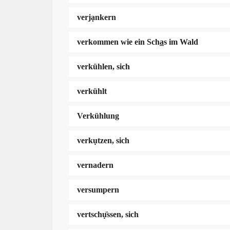
verjạnkern
verkommen wie ein Scha̲s im Wald
verkühlen, sich
verkühlt
Verkühlung
verkụtzen, sich
vernadern
versumpern
vertschụ̈ssen, sich