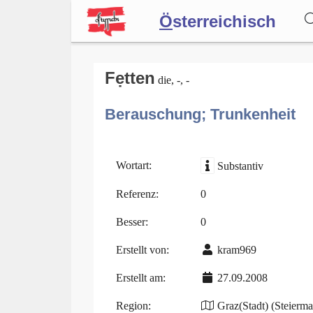
Ö
sterreichisch
Wörterbuch
Fẹtten
die, -, -
Berauschung; Trunkenheit
Forum
Blog
Wortart:
Substantiv
Referenz:
0
Besser:
0
Erstellt von:
kram969
Erstellt am:
27.09.2008
Region:
Graz(Stadt) (Steierma