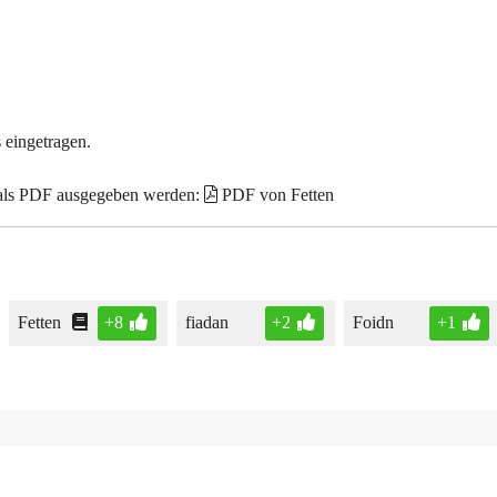
 eingetragen.
 als PDF ausgegeben werden:
PDF von Fetten
Fetten
+8
fiadan
+2
Foidn
+1