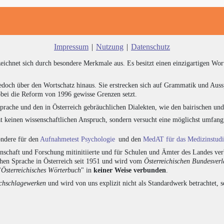
Impressum
|
Nutzung
|
Datenschutz
zeichnet sich durch besondere Merkmale aus. Es besitzt einen einzigartigen Wor
edoch über den Wortschatz hinaus. Sie erstrecken sich auf Grammatik und Auss
bei die Reform von 1996 gewisse Grenzen setzt.
prache und den in Österreich gebräuchlichen Dialekten, wie den bairischen un
at keinen wissenschaftlichen Anspruch, sondern versucht eine möglichst umfa
sondere für den
Aufnahmetest Psychologie
und den
MedAT für das Medizinstud
chaft und Forschung mitinitiierte und für Schulen und Ämter des Landes verb
chen Sprache in Österreich seit 1951 und wird vom
Österreichischen Bundesver
"
Österreichisches Wörterbuch
" in
keiner Weise verbunden
.
hschlagewerken
und wird von uns explizit nicht als Standardwerk betrachtet, 