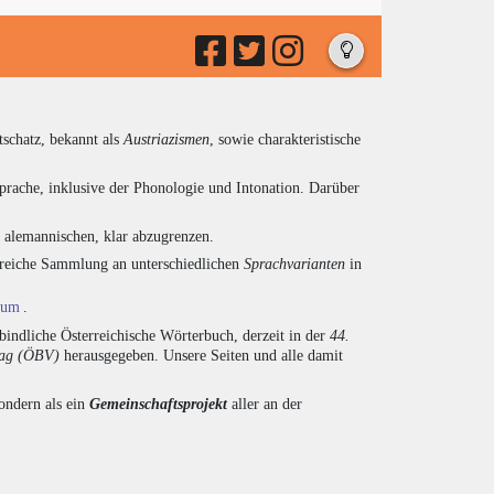
tschatz, bekannt als
Austriazismen
, sowie charakteristische
prache, inklusive der Phonologie und Intonation. Darüber
d alemannischen, klar abzugrenzen.
ngreiche Sammlung an unterschiedlichen
Sprachvarianten
in
ium
.
indliche Österreichische Wörterbuch, derzeit in der
44.
lag (ÖBV)
herausgegeben. Unsere Seiten und alle damit
sondern als ein
Gemeinschaftsprojekt
aller an der