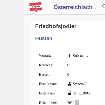
Ö
sterreichisch
Wörterbuch
Friedhofsjodler
Husten
Forum
Blog
Wortart:
Substantiv
Referenz:
0
Besser:
0
Erstellt von:
System32
Erstellt am:
21.06.2005
Bekanntheit:
36%