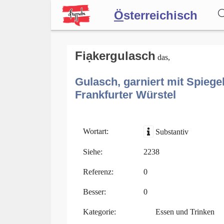
Ö
sterreichisch
Wörterbuch
Fiạkergulasch
das,
Gulasch, garniert mit Spieg
Forum
Frankfurter Würstel
Blog
Wortart:
Substantiv
Siehe:
2238
Referenz:
0
Besser:
0
Kategorie:
Essen und Trinken