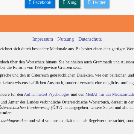
Facebook
Xing
Twitter
Impressum
|
Nutzung
|
Datenschutz
zeichnet sich durch besondere Merkmale aus. Es besitzt einen einzigartigen Wor
edoch über den Wortschatz hinaus. Sie beinhalten auch Grammatik und Ausspra
bei die Reform von 1996 gewisse Grenzen setzt.
prache und den in Österreich gebräuchlichen Dialekten, wie den bairischen un
at keinen wissenschaftlichen Anspruch, sondern versucht eine möglichst umfa
sondere für den
Aufnahmetest Psychologie
und den
MedAT für das Medizinstud
nd Ämter des Landes verbindliche Österreichische Wörterbuch, derzeit in de
Österreichischen Bundesverlag (ÖBV)
herausgegeben. Unsere Seiten und alle d
bunden
.
hschlagewerken
und wird von uns explizit nicht als Regelwerk betrachtet, sond