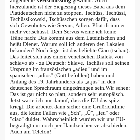
allgemeine
Vertschüssung
gewöhnt: Auch
hierzulande ist der Siegeszug dieses Baba aus dem
Plattdeutschen nicht zu stoppen. Tschüss, Tschüssi,
Tschüssikowski, Tschüsschen sorgen dafür, dass
sich Gewohntes wie Servus, Adieu, Pfiat di immer
mehr vertschüsst. Dem Servus weine ich keine
Träne nach: Das kommt aus dem Lateinischen und
heißt Diener. Warum soll ich anderen den Lakaien
bekunden? Noch ärger ist das beliebte Ciao (tschau):
Das leitet sich aus einem venetischen Dialekt von
schiavo ab - zu Deutsch: Sklave. Tschüss soll seinen
Ursprung im französischen „adieu" und im
spanischen „adios" (Gott befohlen) haben und
Anfang des 19. Jahrhunderts als „atjüs" in den
deutschen Sprachraum eingedrungen sein.Wir sehen:
Das ist gar nicht so platt, sondern sehr europäisch.
Jetzt warte ich nur darauf, dass die EU das spitz
kriegt. Die arbeitet dann sicher eine Grußrichtlinie
aus, die keine Fallen wie „Sch", „Ü", „ieu" oder
"ciao" duldet. Wahrscheinlich würden wir uns EU-
begradigt nur noch per Handzeichen verabschieden.
Auch am Telefon!