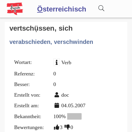
Ö
sterreichisch
Wörterbuch
vertschụ̈ssen, sich
verabschieden, verschwinden
Forum
Wortart:
Verb
Blog
Referenz:
0
Besser:
0
Erstellt von:
doc
Erstellt am:
04.05.2007
Bekanntheit:
100%
Bewertungen:
3
0