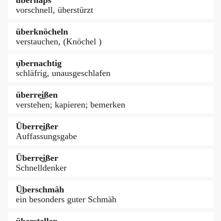
vorschnell, überstürzt
überknöcheln
verstauchen, (Knöchel )
ụ̈bernachtig
schläfrig, unausgeschlafen
überre͟ißen
verstehen; kapieren; bemerken
Überre͟ißer
Auffassungsgabe
Überre͟ißer
Schnelldenker
Ü̲berschmäh
ein besonders guter Schmäh
überstellen