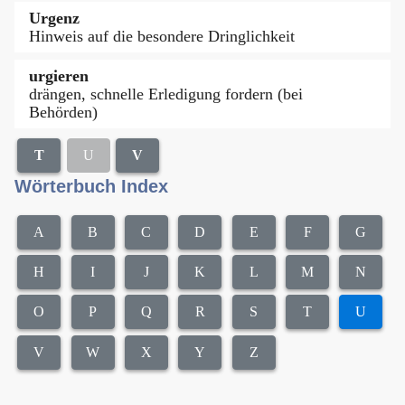
Urgenz
Hinweis auf die besondere Dringlichkeit
urgieren
drängen, schnelle Erledigung fordern (bei
Behörden)
T
U
V
Wörterbuch Index
A
B
C
D
E
F
G
H
I
J
K
L
M
N
O
P
Q
R
S
T
U
V
W
X
Y
Z