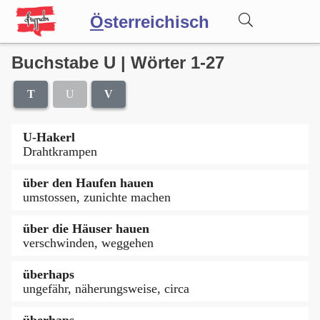
Ö
sterreichisch
Buchstabe U | Wörter 1-27
Wörterbuch
T
U
V
Forum
U-Hakerl
Drahtkrampen
Blog
über den Haufen hauen
umstossen, zunichte machen
über die Häuser hauen
verschwinden, weggehen
überhaps
ungefähr, näherungsweise, circa
überhaps