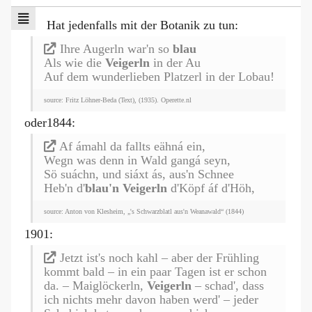
Hat jedenfalls mit der Botanik zu tun:
Ihre Augerln war'n so
blau
Als wie die
Veigerln
in der Au
Auf dem wunderlieben Platzerl in der Lobau!
source: Fritz Löhner-Beda (Text), (1935). Operette.nl
oder1844:
Af ámahl da fallts eähná ein,
Wegn was denn in Wald gangá seyn,
Sö suáchn, und siáxt ás, aus'n Schnee
Heb'n d'
blau'n Veigerln
d'Köpf áf d'Höh,
source: Anton von Klesheim, „'s Schwarzblatl aus'n Weanawald“ (1844)
1901:
Jetzt ist's noch kahl – aber der Frühling
kommt bald – in ein paar Tagen ist er schon
da. – Maiglöckerln,
Veigerln
– schad', dass
ich nichts mehr davon haben werd' – jeder