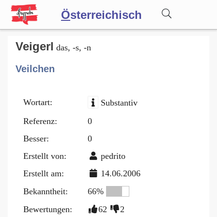
Ö
sterreichisch
Wörterbuch
Veigerl
das, -s, -n
Veilchen
Forum
Wortart:
Substantiv
Blog
Referenz:
0
Besser:
0
Erstellt von:
pedrito
Erstellt am:
14.06.2006
Bekanntheit:
66%
Bewertungen:
62
2