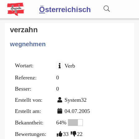
Ö
sterreichisch
Wörterbuch
verzahn
wegnehmen
Forum
Wortart:
Verb
Blog
Referenz:
0
Besser:
0
Erstellt von:
System32
Erstellt am:
04.07.2005
Bekanntheit:
64%
Bewertungen:
33
22