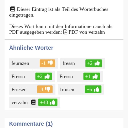
Dieser Eintrag ist als Teil des Wörterbuches
eingetragen.
Dieses Wort kann mit den Informationen auch als
PDF ausgegeben werden:
PDF von verzahn
Ähnliche Wörter
feurazen
-1
fressn
+2
Fressn
+2
Fressn
+1
Friesen
-4
froisen
+6
verzahn
+48
Kommentare (1)