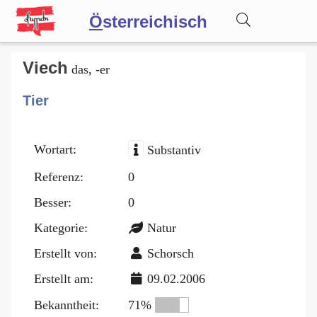
Ö
sterreichisch
Wörterbuch
Viech
das, -er
Tier
Forum
Wortart:
Substantiv
Blog
Referenz:
0
Besser:
0
Kategorie:
Natur
Erstellt von:
Schorsch
Erstellt am:
09.02.2006
Bekanntheit:
71%