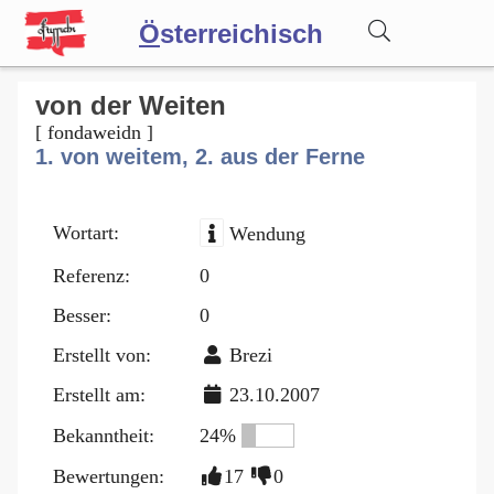
Ö
sterreichisch
Wörterbuch
von der Weiten
[ fondaweidn ]
1. von weitem, 2. aus der Ferne
Forum
Wortart:
Wendung
Blog
Referenz:
0
Besser:
0
Erstellt von:
Brezi
Erstellt am:
23.10.2007
Bekanntheit:
24%
Bewertungen:
17
0