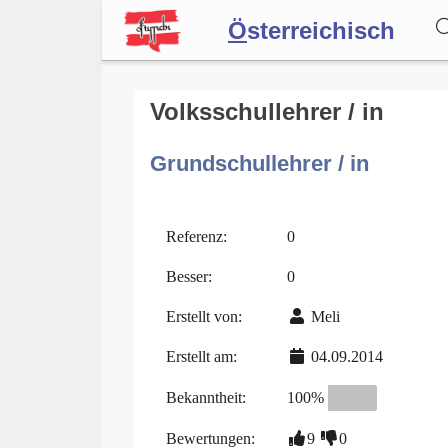
Ö
sterreichisch
Wörterbuch
Volksschullehrer / in
Grundschullehrer / in
Forum
Blog
Referenz:
0
Besser:
0
Erstellt von:
Meli
Erstellt am:
04.09.2014
Bekanntheit:
100%
Bewertungen:
9
0