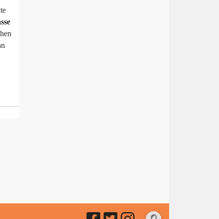
te
asse
chen
an