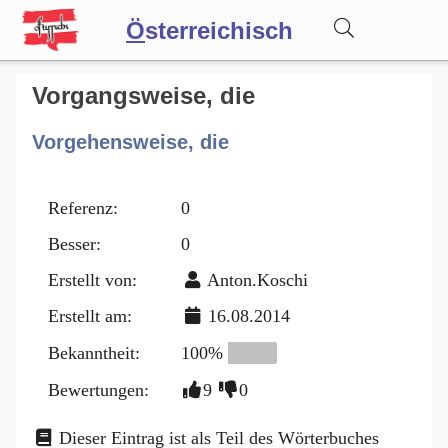
Ö
sterreichisch
Wörterbuch
Vor­gangs­wei­se, die
Vorgehensweise, die
Forum
Referenz:
0
Blog
Besser:
0
Erstellt von:
Anton.Koschi
Erstellt am:
16.08.2014
Bekanntheit:
100%
Bewertungen:
9
0
Dieser Eintrag ist als Teil des Wörterbuches