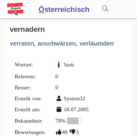
Ö
sterreichisch
Wörterbuch
vernadern
verraten, anschwärzen, verläumden
Forum
Wortart:
Verb
Blog
Referenz:
0
Besser:
0
Erstellt von:
System32
Erstellt am:
18.07.2005
Bekanntheit:
78%
Bewertungen:
48
3