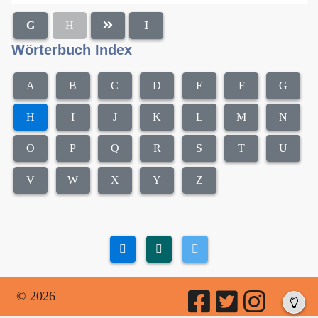
G
H
I
Wörterbuch Index
A
B
C
D
E
F
G
H
I
J
K
L
M
N
O
P
Q
R
S
T
U
V
W
X
Y
Z
© 2026