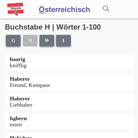
Ö
sterreichisch
Buchstabe H | Wörter 1-100
Wörterbuch
G
H
I
Forum
haarig
knifflig
Blog
Haberer
Freund, Kumpane
Haberer
Liebhaber
ha̲bern
essen
Habidere