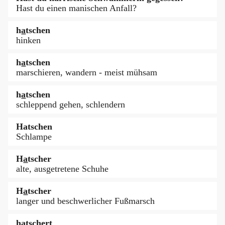
Hast du einen manischen Anfall?
ha̲tschen
hinken
ha̲tschen
marschieren, wandern - meist mühsam
ha̲tschen
schleppend gehen, schlendern
Hatschen
Schlampe
Ha̲tscher
alte, ausgetretene Schuhe
Ha̲tscher
langer und beschwerlicher Fußmarsch
ha̲tschert