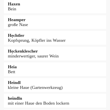
Haxen
Bein
Heamper
große Nase
Hẹchtler
Kopfsprung, Köpfler ins Wasser
Hẹckenklescher
minderwertiger, saurer Wein
Heia
Bett
Heindl
kleine Haue (Gartenwerkzeug)
heindln
mit einer Haue den Boden lockern