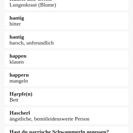
Lungenkraut (Blume)
hantig
bitter
hantig
barsch, unfreundlich
happen
klauen
happern
mangeln
Hạrpfe(n)
Bett
Hascherl
ängstliche, bemitleidenswerte Person
Hast du narrische Schwammerln gegessen?