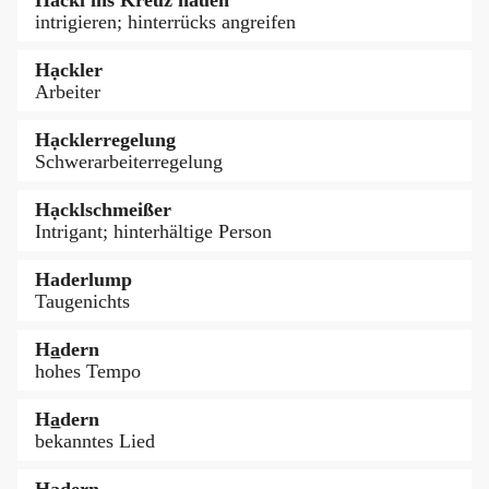
intrigieren; hinterrücks angreifen
Hạckler
Arbeiter
Hạcklerregelung
Schwerarbeiterregelung
Hạcklschmeißer
Intrigant; hinterhältige Person
Haderlump
Taugenichts
Ha̲dern
hohes Tempo
Ha̲dern
bekanntes Lied
Ha̲dern