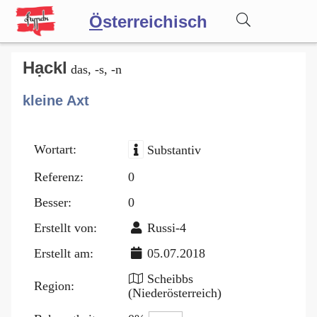
Ö
sterreichisch
Wörterbuch
Hạckl
das, -s, -n
kleine Axt
Forum
Wortart:
Substantiv
Blog
Referenz:
0
Besser:
0
Erstellt von:
Russi-4
Erstellt am:
05.07.2018
Scheibbs
Region:
(Niederösterreich)