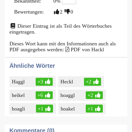
Bekanntheit:
0%
Bewertungen:
2
0
Dieser Eintrag ist als Teil des Wörterbuches
eingetragen.
Dieses Wort kann mit den Informationen auch als
PDF ausgegeben werden:
PDF von Hackl
Ähnliche Wörter
Haggl
+3
Heckl
+2
heikel
+6
hoaggl
+2
hoagli
+1
hoakel
+1
Kommentare (0)