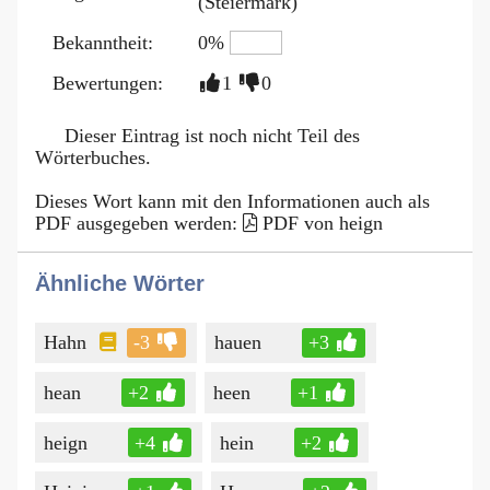
(Steiermark)
Bekanntheit:
0%
Bewertungen:
1
0
Dieser Eintrag ist noch nicht Teil des
Wörterbuches.
Dieses Wort kann mit den Informationen auch als
PDF ausgegeben werden:
PDF von heign
Ähnliche Wörter
Hahn
-3
hauen
+3
hean
+2
heen
+1
heign
+4
hein
+2