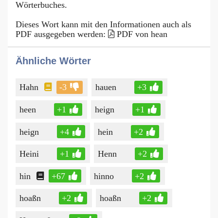
Wörterbuches.
Dieses Wort kann mit den Informationen auch als
PDF ausgegeben werden:
PDF von hean
Ähnliche Wörter
Hahn
-3
hauen
+3
heen
+1
heign
+1
heign
+4
hein
+2
Heini
+1
Henn
+2
hin
+67
hinno
+2
hoaßn
+2
hoaßn
+2