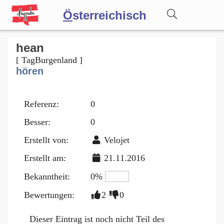
Ö
sterreichisch
Wörterbuch
hean
[ TagBurgenland ]
hören
Forum
Referenz:
0
Blog
Besser:
0
Erstellt von:
Velojet
Erstellt am:
21.11.2016
Bekanntheit:
0%
Bewertungen:
2
0
Dieser Eintrag ist noch nicht Teil des