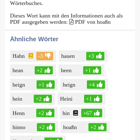
Wörterbuches.
Dieses Wort kann mit den Informationen auch als
PDF ausgegeben werden:
PDF von hoaßn
Ähnliche Wörter
Hahn
-3
hauen
+3
hean
+2
heen
+1
heign
+1
heign
+4
hein
+2
Heini
+1
Henn
+2
hin
+67
hinno
+2
hoaßn
+2