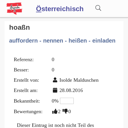
Ö
sterreichisch
Wörterbuch
hoaßn
auffordern - nennen - heißen - einladen
Forum
Referenz:
0
Blog
Besser:
0
Erstellt von:
Isolde Malduschen
Erstellt am:
28.08.2016
Bekanntheit:
0%
Bewertungen:
2
0
Dieser Eintrag ist noch nicht Teil des