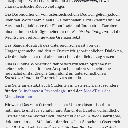
einzigartigen Wortschatz, bekannt als
Austriazismen
, sowie
charakteristische Redewendungen.
Die Besonderheiten von österreichischem Deutsch gehen jedoch
über den Wortschatz hinaus. Sie beinhalten auch Grammatik und
Aussprache, inklusive der Phonologie und Intonation. Darüber
hinaus finden sich Eigenheiten in der
Rechtschreibung
, wobei die
Rechtschreibreform gewisse Grenzen setzt.
Das Standarddeutsch des Österreichischen ist von der
Umgangssprache und den in Österreich gebräuchlichen Dialekten,
wie den bairischen und alemannischen, deutlich abzugrenzen.
Dieses Online Wörterbuch der österreichischen Sprache hat
keinen wissenschaftlichen Anspruch, sondern versucht eine
möglichst umfangreiche Sammlung an unterschiedlichen
Sprachvarianten
in Österreich zu sammeln.
Die Seite unterstützt auch Studenten in Österreich, insbesondere
für den
Aufnahmetest Psychologie
und den
MedAT für das
Medizinstudium
.
Hinweis:
Das vom österreichischen Unterrichtsministerium
mitinitiierte und für Schulen und Ämter des Landes verbindliche
Österreichische Wörterbuch, derzeit in der
44. Auflage
verfügbar,
dokumentiert das Vokabular der deutschen Sprache in Österreich
seit 1951 und wird vom
Österreichischen Bundesverlag (ÖBV)