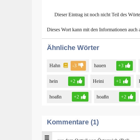
Dieser Eintrag ist noch nicht Teil des Wört
Dieses Wort kann mit den Informationen auch
Ähnliche Wörter
Hahn
-3
hauen
+3
hein
+2
Heini
+1
hoaßn
+2
hoaßn
+2
Kommentare (1)