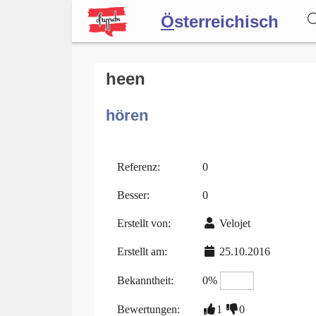
Ö
sterreichisch
Wörterbuch
heen
hören
Forum
Blog
Referenz:
0
Besser:
0
Erstellt von:
Velojet
Erstellt am:
25.10.2016
Bekanntheit:
0%
Bewertungen:
1
0