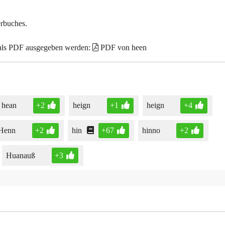
erbuches.
 als PDF ausgegeben werden:
PDF von heen
hean
+2
heign
+1
heign
+4
Henn
+2
hin
+67
hinno
+2
Huanauß
+3