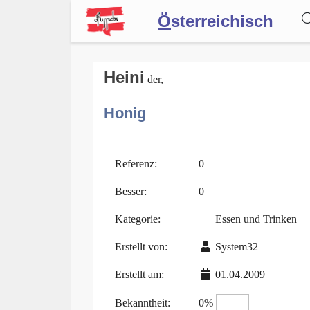
Ö
sterreichisch
Wörterbuch
Heini
der,
Honig
Forum
Blog
Referenz:
0
Besser:
0
Kategorie:
Essen und Trinken
Erstellt von:
System32
Erstellt am:
01.04.2009
Bekanntheit:
0%