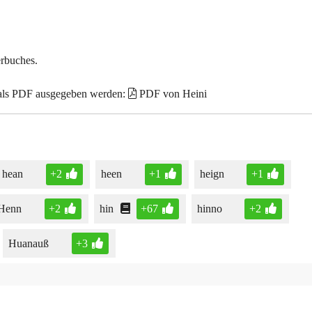
erbuches.
 als PDF ausgegeben werden:
PDF von Heini
hean
+2
heen
+1
heign
+1
Henn
+2
hin
+67
hinno
+2
Huanauß
+3