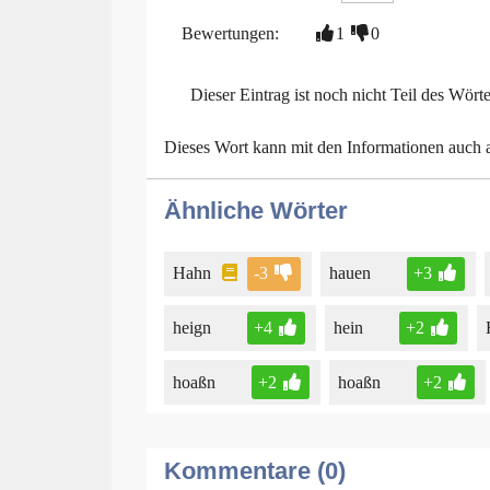
Bewertungen:
1
0
Dieser Eintrag ist noch nicht Teil des Wört
Dieses Wort kann mit den Informationen auch
Ähnliche Wörter
Hahn
-3
hauen
+3
heign
+4
hein
+2
hoaßn
+2
hoaßn
+2
Kommentare (0)