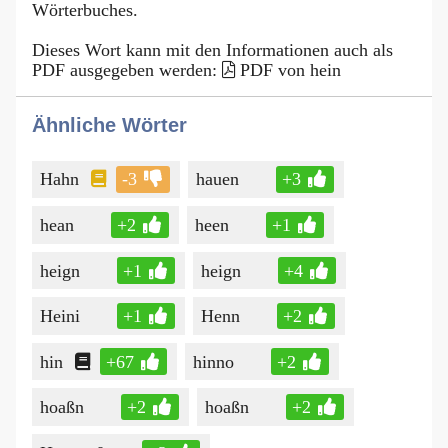
Wörterbuches.
Dieses Wort kann mit den Informationen auch als
PDF ausgegeben werden:
PDF von hein
Ähnliche Wörter
Hahn
-3
hauen
+3
hean
+2
heen
+1
heign
+1
heign
+4
Heini
+1
Henn
+2
hin
+67
hinno
+2
hoaßn
+2
hoaßn
+2