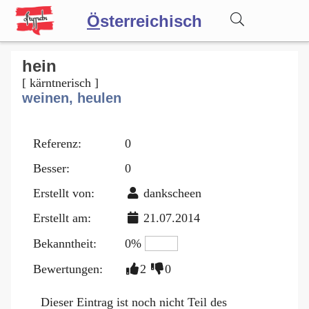
Ö
sterreichisch
Wörterbuch
hein
[ kärntnerisch ]
weinen, heulen
Forum
Referenz:
0
Blog
Besser:
0
Erstellt von:
dankscheen
Erstellt am:
21.07.2014
Bekanntheit:
0%
Bewertungen:
2
0
Dieser Eintrag ist noch nicht Teil des