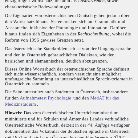
einzigartigen Wortschatz, bekannt als
Austriazismen
, sowie
charakteristische Redewendungen.
Die Eigenarten von österreichischem Deutsch gehen jedoch über
den Wortschatz hinaus. Sie erstrecken sich auf Grammatik und
Aussprache, inklusive der Phonologie und Intonation. Darüber
hinaus finden sich Eigenheiten in der
Rechtschreibung
, wobei die
Reform von 1996 gewisse Grenzen setzt.
Das österreichische Standarddeutsch ist von der Umgangssprache
und den in Österreich gebräuchlichen Dialekten, wie den
bairischen und alemannischen, deutlich abzugrenzen.
Dieses Online Wörterbuch der österreichischen Sprache definiert
sich nicht wissenschaftlich, sondern versucht eine möglichst
umfangreiche Sammlung an unterschiedlichen
Sprachvarianten
in
Österreich zu sammeln.
Die Seite unterstützt auch Studenten in Österreich, insbesondere
für den
Aufnahmetest Psychologie
und den
MedAT für das
Medizinstudium
.
Hinweis:
Das vom österreichischen Unterrichtsministerium
mitinitiierte und für Schulen und Ämter des Landes verbindliche
Österreichische Wörterbuch, derzeit in der
44. Auflage
verfügbar,
dokumentiert das Vokabular der deutschen Sprache in Österreich
seit 1951 und wird vom
Österreichischen Bundesverlag (ÖBV)