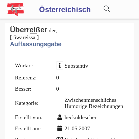
Ö
sterreichisch
Wörterbuch
Überre͟ißer
der,
[ üwareissa ]
Auffassungsgabe
Forum
Wortart:
Substantiv
Blog
Referenz:
0
Besser:
0
Zwischenmenschliches
Kategorie:
Humorige Bezeichnungen
Erstellt von:
hecknklescher
Erstellt am:
21.05.2007