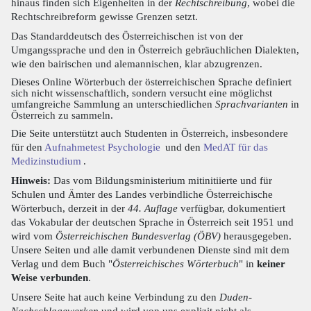
hinaus finden sich Eigenheiten in der
Rechtschreibung
, wobei die
Rechtschreibreform gewisse Grenzen setzt.
Das Standarddeutsch des Österreichischen ist von der
Umgangssprache und den in Österreich gebräuchlichen Dialekten,
wie den bairischen und alemannischen, klar abzugrenzen.
Dieses Online Wörterbuch der österreichischen Sprache definiert
sich nicht wissenschaftlich, sondern versucht eine möglichst
umfangreiche Sammlung an unterschiedlichen
Sprachvarianten
in
Österreich zu sammeln.
Die Seite unterstützt auch Studenten in Österreich, insbesondere
für den
Aufnahmetest Psychologie
und den
MedAT für das
Medizinstudium
.
Hinweis:
Das vom Bildungsministerium mitinitiierte und für
Schulen und Ämter des Landes verbindliche Österreichische
Wörterbuch, derzeit in der
44. Auflage
verfügbar, dokumentiert
das Vokabular der deutschen Sprache in Österreich seit 1951 und
wird vom
Österreichischen Bundesverlag (ÖBV)
herausgegeben.
Unsere Seiten und alle damit verbundenen Dienste sind mit dem
Verlag und dem Buch "
Österreichisches Wörterbuch
" in
keiner
Weise verbunden
.
Unsere Seite hat auch keine Verbindung zu den
Duden-
Nachschlagewerken
und wird von uns explizit nicht als