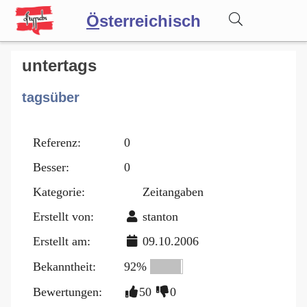
Ö
sterreichisch
Wörterbuch
untertags
tagsüber
Forum
Referenz:
0
Blog
Besser:
0
Kategorie:
Zeitangaben
Erstellt von:
stanton
Erstellt am:
09.10.2006
Bekanntheit:
92%
Bewertungen:
50
0