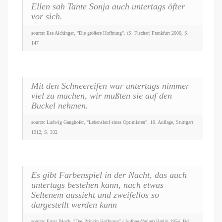
Ellen sah Tante Sonja auch untertags öfter
vor sich.
source: Ilse Aichinger, "Die größere Hoffnung". (S. Fischer) Frankfurt 2000, S.
147
Mit den Schneereifen war untertags nimmer
viel zu machen, wir mußten sie auf den
Buckel nehmen.
source: Ludwig Ganghofer, "Lebenslauf eines Optimisten". 10. Auflage, Stuttgart
1912, S. 332
Es gibt Farbenspiel in der Nacht, das auch
untertags bestehen kann, nach etwas
Seltenem aussieht und zweifellos so
dargestellt werden kann
source: Ernst Bloch, "Das Prinzip Hoffnung" ( Aufbau-Verlag) Berlin 1954, Bd.