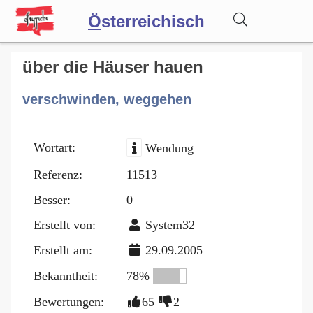
Ö
sterreichisch
Wörterbuch
über die Häuser hauen
verschwinden, weggehen
Forum
Wortart:
Wendung
Blog
Referenz:
11513
Besser:
0
Erstellt von:
System32
Erstellt am:
29.09.2005
Bekanntheit:
78%
Bewertungen:
65
2