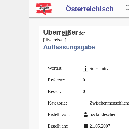
Ö
sterreichisch
Wörterbuch
Überre͟ißer
der,
[ üwareissa ]
Auffassungsgabe
Forum
Blog
Wortart:
Substantiv
Referenz:
0
Besser:
0
Kategorie:
Zwischenmenschlich
Erstellt von:
hecknklescher
Erstellt am:
21.05.2007