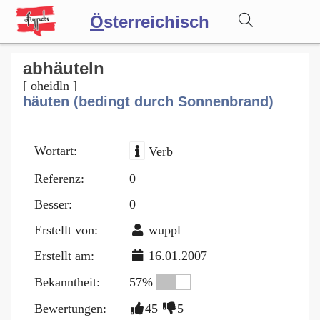
Ö
sterreichisch
Wörterbuch
abhäuteln
[ oheidln ]
häuten (bedingt durch Sonnenbrand)
Forum
Wortart:
Verb
Blog
Referenz:
0
Besser:
0
Erstellt von:
wuppl
Erstellt am:
16.01.2007
Bekanntheit:
57%
Bewertungen:
45
5