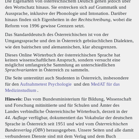
Die Eigenarten von österreichischem Deutsch gehen jedoch über
den Wortschatz hinaus. Sie erstrecken sich auf Grammatik und
Aussprache, inklusive der Phonologie und Intonation. Darüber
hinaus finden sich Eigenheiten in der
Rechtschreibung
, wobei die
Reform von 1996 gewisse Grenzen setzt.
Das Standarddeutsch des Österreichischen ist von der
Umgangssprache und den in Österreich gebräuchlichen Dialekten,
wie den bairischen und alemannischen, klar abzugrenzen.
Dieses Online Wörterbuch der österreichischen Sprache hat
keinen wissenschaftlichen Anspruch, sondern versucht eine
möglichst umfangreiche Sammlung an unterschiedlichen
Sprachvarianten
in Österreich zu sammeln.
Die Seite unterstützt auch Studenten in Österreich, insbesondere
für den
Aufnahmetest Psychologie
und den
MedAT für das
Medizinstudium
.
Hinweis:
Das vom Bundesministerium für Bildung, Wissenschaft
und Forschung mitinitiierte und für Schulen und Ämter des
Landes verbindliche Österreichische Wörterbuch, derzeit in der
44. Auflage
verfügbar, dokumentiert das Vokabular der deutschen
Sprache in Österreich seit 1951 und wird vom
Österreichischen
Bundesverlag (ÖBV)
herausgegeben. Unsere Seiten und alle damit
verbundenen Dienste sind mit dem Verlag und dem Buch