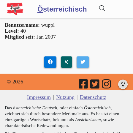
Ö
sterreichisch
Benutzername:
wuppl
Wörterbuch
Level:
40
Mitglied seit:
Jan 2007
Forum
Blog
© 2026
Impressum
|
Nutzung
|
Datenschutz
Das
österreichische Deutsch
, oder einfach
Österreichisch
,
zeichnet sich durch besondere Merkmale aus. Es besitzt einen
einzigartigen Wortschatz, bekannt als
Austriazismen
, sowie
charakteristische Redewendungen.