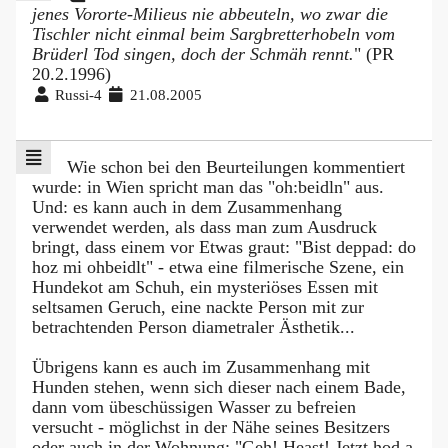
jenes Vororte-Milieus nie abbeuteln, wo zwar die
Tischler nicht einmal beim Sargbretterhobeln vom
Brüderl Tod singen, doch der Schmäh rennt.
" (PR
20.2.1996)
Russi-4
21.08.2005
Wie schon bei den Beurteilungen kommentiert
wurde: in Wien spricht man das "oh:beidln" aus.
Und: es kann auch in dem Zusammenhang
verwendet werden, als dass man zum Ausdruck
bringt, dass einem vor Etwas graut: "Bist deppad: do
hoz mi ohbeidlt" - etwa eine filmerische Szene, ein
Hundekot am Schuh, ein mysteriöses Essen mit
seltsamen Geruch, eine nackte Person mit zur
betrachtenden Person diametraler Ästhetik...
Übrigens kann es auch im Zusammenhang mit
Hunden stehen, wenn sich dieser nach einem Bade,
dann vom übeschüssigen Wasser zu befreien
versucht - möglichst in der Nähe seines Besitzers
oder auch in der Wohnung: "Geh! Heast! Jetzt hod a