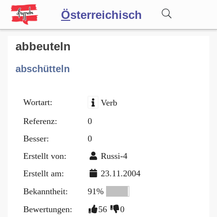
Ö
sterreichisch
Wörterbuch
abbeuteln
abschütteln
Forum
Wortart:
Verb
Blog
Referenz:
0
Besser:
0
Erstellt von:
Russi-4
Erstellt am:
23.11.2004
Bekanntheit:
91%
Bewertungen:
56
0