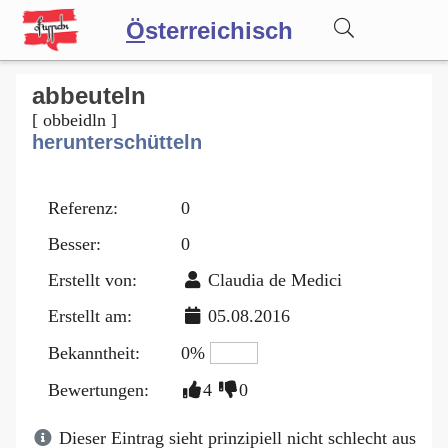
Ö
sterreichisch
Wörterbuch
abbeuteln
[ obbeidln ]
herunterschütteln
Forum
Referenz:
0
Blog
Besser:
0
Erstellt von:
Claudia de Medici
Erstellt am:
05.08.2016
Bekanntheit:
0%
Bewertungen:
4
0
Dieser Eintrag sieht prinzipiell nicht schlecht aus