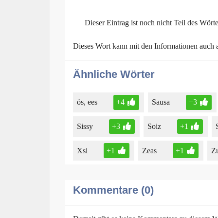
Dieser Eintrag ist noch nicht Teil des Wört
Dieses Wort kann mit den Informationen auch
Ähnliche Wörter
ös, ees
+4
Sausa
+3
Sissy
+3
Soiz
+1
Xsi
+1
Zeas
+1
Z
Kommentare (0)