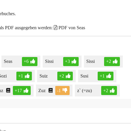
erbuches.
 als PDF ausgegeben werden:
PDF von Seas
Seas
+6
Sissi
+3
Sissi
+2
Sozi
+1
Suiz
+2
Susi
+1
uz
+17
Zuz
-1
z` (=zu)
+2