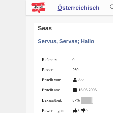
Ö
sterreichisch
Wörterbuch
Seas
Servus, Servas; Hallo
Forum
Blog
Referenz:
0
Besser:
260
Erstellt von:
doc
Erstellt am:
16.06.2006
Bekanntheit:
87%
Bewertungen:
3
0