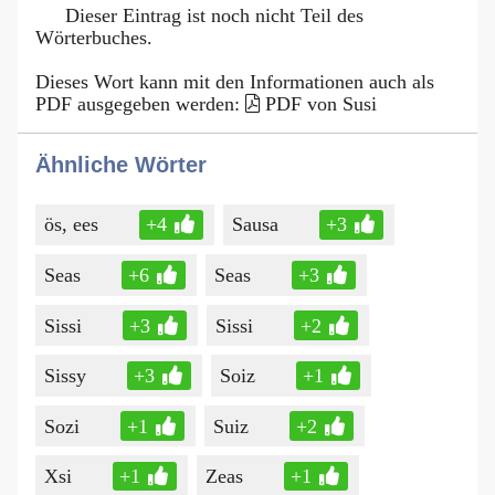
Dieser Eintrag ist noch nicht Teil des
Wörterbuches.
Dieses Wort kann mit den Informationen auch als
PDF ausgegeben werden:
PDF von Susi
Ähnliche Wörter
ös, ees
+4
Sausa
+3
Seas
+6
Seas
+3
Sissi
+3
Sissi
+2
Sissy
+3
Soiz
+1
Sozi
+1
Suiz
+2
Xsi
+1
Zeas
+1