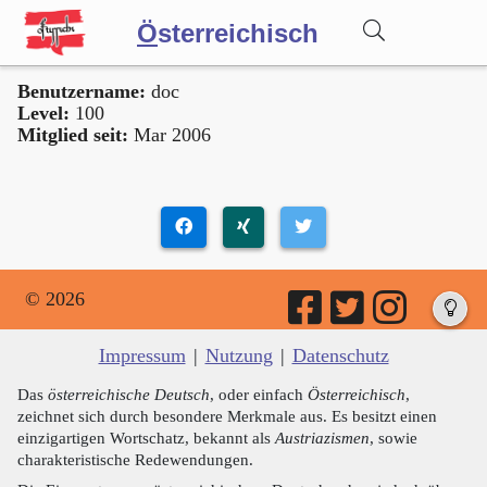
Ö
sterreichisch
Benutzername:
doc
Wörterbuch
Level:
100
Mitglied seit:
Mar 2006
Forum
Blog
© 2026
Impressum
|
Nutzung
|
Datenschutz
Das
österreichische Deutsch
, oder einfach
Österreichisch
,
zeichnet sich durch besondere Merkmale aus. Es besitzt einen
einzigartigen Wortschatz, bekannt als
Austriazismen
, sowie
charakteristische Redewendungen.