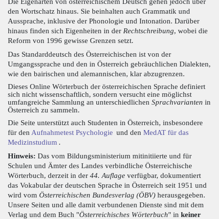
Die Eigenarten von österreichischem Deutsch gehen jedoch über
den Wortschatz hinaus. Sie beinhalten auch Grammatik und
Aussprache, inklusive der Phonologie und Intonation. Darüber
hinaus finden sich Eigenheiten in der
Rechtschreibung
, wobei die
Reform von 1996 gewisse Grenzen setzt.
Das Standarddeutsch des Österreichischen ist von der
Umgangssprache und den in Österreich gebräuchlichen Dialekten,
wie den bairischen und alemannischen, klar abzugrenzen.
Dieses Online Wörterbuch der österreichischen Sprache definiert
sich nicht wissenschaftlich, sondern versucht eine möglichst
umfangreiche Sammlung an unterschiedlichen
Sprachvarianten
in
Österreich zu sammeln.
Die Seite unterstützt auch Studenten in Österreich, insbesondere
für den
Aufnahmetest Psychologie
und den
MedAT für das
Medizinstudium
.
Hinweis:
Das vom Bildungsministerium mitinitiierte und für
Schulen und Ämter des Landes verbindliche Österreichische
Wörterbuch, derzeit in der
44. Auflage
verfügbar, dokumentiert
das Vokabular der deutschen Sprache in Österreich seit 1951 und
wird vom
Österreichischen Bundesverlag (ÖBV)
herausgegeben.
Unsere Seiten und alle damit verbundenen Dienste sind mit dem
Verlag und dem Buch "
Österreichisches Wörterbuch
" in
keiner