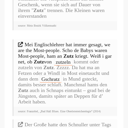
Geschenk, wenn sie sich auf Dauer von
ihrem "
Zutz
" trennen. Die Kleinen waren
einverstanden
source: Mein Bezirk Völkermarkt
Mei Englischlehrer hat immer gesagt, we
are the Most-people. Scho de Babys waren
Most-people, ham an
Zutz
kriegt. Weiß i gar
net, ob
Zutz
von
zutzeln
kommt oder
zutzeln von
Zutz
. Zzzzz. Da hat ma an
Fetzen oder a Windl in Most einetaucht und
dann dem
Gschratz
in Mund gsteckt,
damits besser schlaft. Manchmal hams den
Zutz
auch in Schnaps eintunkt – grad bei de
Jüngsten, damits später an Deppen für d’
Arbeit haben.
source: Franzobel, „Bad Hall Blues. Eine Oberösterreicherelegie” (2014)
Der Große hatte den Schnuller unter Tags