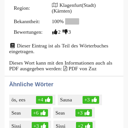
Klagenfurt(Stadt)
Region:
(Kärnten)
Bekanntheit:
100%
Bewertungen:
2
3
Dieser Eintrag ist als Teil des Wörterbuches
eingetragen.
Dieses Wort kann mit den Informationen auch als
PDF ausgegeben werden:
PDF von Zuz
Ähnliche Wörter
ös, ees
+4
Sausa
+3
Seas
+6
Seas
+3
Sissi
+3
Sissi
+2