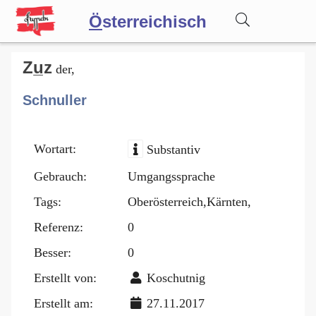
Ö
sterreichisch
Wörterbuch
Zu̲z
der,
Schnuller
Forum
Wortart:
Substantiv
Blog
Gebrauch:
Umgangssprache
Tags:
Oberösterreich,Kärnten,
Referenz:
0
Besser:
0
Erstellt von:
Koschutnig
Erstellt am:
27.11.2017