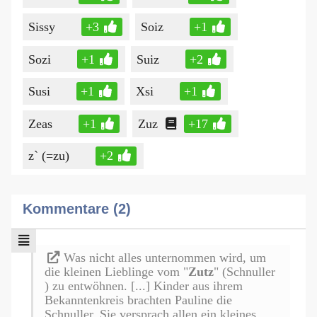
Sissy
+3
Soiz
+1
Sozi
+1
Suiz
+2
Susi
+1
Xsi
+1
Zeas
+1
Zuz
+17
z` (=zu)
+2
Kommentare (2)
Was nicht alles unternommen wird, um
die kleinen Lieblinge vom "
Zutz
" (Schnuller
) zu entwöhnen. [...] Kinder aus ihrem
Bekanntenkreis brachten Pauline die
Schnuller. Sie versprach allen ein kleines