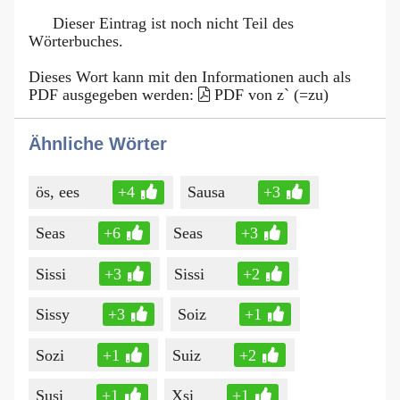
Dieser Eintrag ist noch nicht Teil des
Wörterbuches.
Dieses Wort kann mit den Informationen auch als
PDF ausgegeben werden:
PDF von z` (=zu)
Ähnliche Wörter
ös, ees
+4
Sausa
+3
Seas
+6
Seas
+3
Sissi
+3
Sissi
+2
Sissy
+3
Soiz
+1
Sozi
+1
Suiz
+2
Susi
+1
Xsi
+1