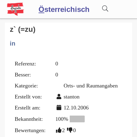
Ö
sterreichisch
Wörterbuch
z` (=zu)
in
Forum
Referenz:
0
Blog
Besser:
0
Kategorie:
Orts- und Raumangaben
Erstellt von:
stanton
Erstellt am:
12.10.2006
Bekanntheit:
100%
Bewertungen:
2
0