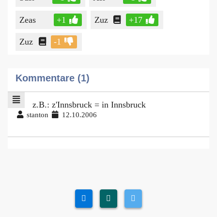
Zeas
+1
Zuz
+17
Zuz
-1
Kommentare (1)
z.B.: z'Innsbruck = in Innsbruck
stanton
12.10.2006