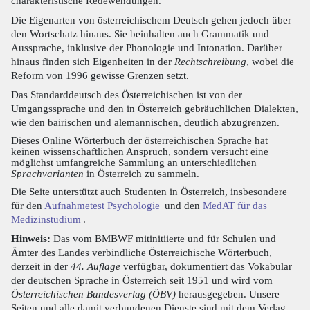
charakteristische Redewendungen.
Die Eigenarten von österreichischem Deutsch gehen jedoch über
den Wortschatz hinaus. Sie beinhalten auch Grammatik und
Aussprache, inklusive der Phonologie und Intonation. Darüber
hinaus finden sich Eigenheiten in der
Rechtschreibung
, wobei die
Reform von 1996 gewisse Grenzen setzt.
Das Standarddeutsch des Österreichischen ist von der
Umgangssprache und den in Österreich gebräuchlichen Dialekten,
wie den bairischen und alemannischen, deutlich abzugrenzen.
Dieses Online Wörterbuch der österreichischen Sprache hat
keinen wissenschaftlichen Anspruch, sondern versucht eine
möglichst umfangreiche Sammlung an unterschiedlichen
Sprachvarianten
in Österreich zu sammeln.
Die Seite unterstützt auch Studenten in Österreich, insbesondere
für den
Aufnahmetest Psychologie
und den
MedAT für das
Medizinstudium
.
Hinweis:
Das vom BMBWF mitinitiierte und für Schulen und
Ämter des Landes verbindliche Österreichische Wörterbuch,
derzeit in der
44. Auflage
verfügbar, dokumentiert das Vokabular
der deutschen Sprache in Österreich seit 1951 und wird vom
Österreichischen Bundesverlag (ÖBV)
herausgegeben. Unsere
Seiten und alle damit verbundenen Dienste sind mit dem Verlag