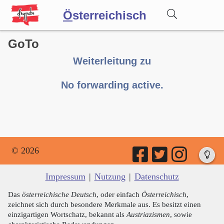
Ö
sterreichisch
GoTo
Wörterbuch
Weiterleitung zu
Forum
No forwarding active.
Blog
© 2026
Impressum
|
Nutzung
|
Datenschutz
Das
österreichische Deutsch
, oder einfach
Österreichisch
,
zeichnet sich durch besondere Merkmale aus. Es besitzt einen
einzigartigen Wortschatz, bekannt als
Austriazismen
, sowie