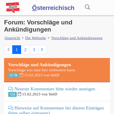
Ö
sterreichisch
Forum: Vorschläge und
Wörterbuch
Ankündigungen
Ostarrichi
>
Die Webseite
>
Vorschläge und Ankündigungen
Forum
1
2
3
Blog
Vorschläge und Ankündigungen
Vorschläge was man hier verbessern kann.
15.02.2023 von SebD
79
Neueste Kommentare bitte wieder anzeigen
15.02.2023 von SebD
1
Hinweise auf Kommentare bei älteren Einträgen
(bitte selber eintragen)