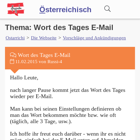
Ö
sterreichisch
Thema: Wort des Tages E-Mail
Wörterbuch
Ostarrichi
>
Die Webseite
>
Vorschläge und Ankündigungen
Forum
Wort des Tages E-Mail
11.02.2015 von Russi-4
Blog
Hallo Leute,
nach langer Pause kommt jetzt das Wort des Tages
wieder per E-Mail.
Man kann bei seinen Einstellungen definieren ob
man das Wort bekommen möchte bzw. wie oft
(täglich, alle 3 Tage, usw.).
Ich hoffe ihr freut euch darüber - wenn ihr es nicht
mögt, einfach bei der E-Mail unten auf Abmelden