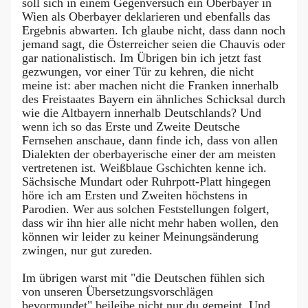
soll sich in einem Gegenversuch ein Oberbayer in
Wien als Oberbayer deklarieren und ebenfalls das
Ergebnis abwarten. Ich glaube nicht, dass dann noch
jemand sagt, die Österreicher seien die Chauvis oder
gar nationalistisch. Im Übrigen bin ich jetzt fast
gezwungen, vor einer Tür zu kehren, die nicht
meine ist: aber machen nicht die Franken innerhalb
des Freistaates Bayern ein ähnliches Schicksal durch
wie die Altbayern innerhalb Deutschlands? Und
wenn ich so das Erste und Zweite Deutsche
Fernsehen anschaue, dann finde ich, dass von allen
Dialekten der oberbayerische einer der am meisten
vertretenen ist. Weißblaue Gschichten kenne ich.
Sächsische Mundart oder Ruhrpott-Platt hingegen
höre ich am Ersten und Zweiten höchstens in
Parodien. Wer aus solchen Feststellungen folgert,
dass wir ihn hier alle nicht mehr haben wollen, den
können wir leider zu keiner Meinungsänderung
zwingen, nur gut zureden.
Im übrigen warst mit "die Deutschen fühlen sich
von unseren Übersetzungsvorschlägen
bevormundet" beileibe nicht nur du gemeint. Und