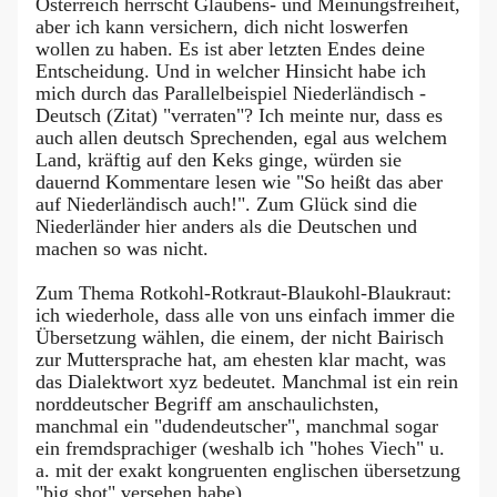
Österreich herrscht Glaubens- und Meinungsfreiheit,
aber ich kann versichern, dich nicht loswerfen
wollen zu haben. Es ist aber letzten Endes deine
Entscheidung. Und in welcher Hinsicht habe ich
mich durch das Parallelbeispiel Niederländisch -
Deutsch (Zitat) "verraten"? Ich meinte nur, dass es
auch allen deutsch Sprechenden, egal aus welchem
Land, kräftig auf den Keks ginge, würden sie
dauernd Kommentare lesen wie "So heißt das aber
auf Niederländisch auch!". Zum Glück sind die
Niederländer hier anders als die Deutschen und
machen so was nicht.
Zum Thema Rotkohl-Rotkraut-Blaukohl-Blaukraut:
ich wiederhole, dass alle von uns einfach immer die
Übersetzung wählen, die einem, der nicht Bairisch
zur Muttersprache hat, am ehesten klar macht, was
das Dialektwort xyz bedeutet. Manchmal ist ein rein
norddeutscher Begriff am anschaulichsten,
manchmal ein "dudendeutscher", manchmal sogar
ein fremdsprachiger (weshalb ich "hohes Viech" u.
a. mit der exakt kongruenten englischen übersetzung
"big shot" versehen habe).