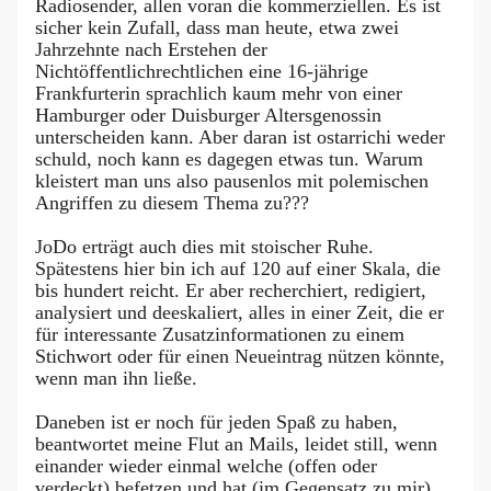
Radiosender, allen voran die kommerziellen. Es ist
sicher kein Zufall, dass man heute, etwa zwei
Jahrzehnte nach Erstehen der
Nichtöffentlichrechtlichen eine 16-jährige
Frankfurterin sprachlich kaum mehr von einer
Hamburger oder Duisburger Altersgenossin
unterscheiden kann. Aber daran ist ostarrichi weder
schuld, noch kann es dagegen etwas tun. Warum
kleistert man uns also pausenlos mit polemischen
Angriffen zu diesem Thema zu???
JoDo erträgt auch dies mit stoischer Ruhe.
Spätestens hier bin ich auf 120 auf einer Skala, die
bis hundert reicht. Er aber recherchiert, redigiert,
analysiert und deeskaliert, alles in einer Zeit, die er
für interessante Zusatzinformationen zu einem
Stichwort oder für einen Neueintrag nützen könnte,
wenn man ihn ließe.
Daneben ist er noch für jeden Spaß zu haben,
beantwortet meine Flut an Mails, leidet still, wenn
einander wieder einmal welche (offen oder
verdeckt) befetzen und hat (im Gegensatz zu mir)