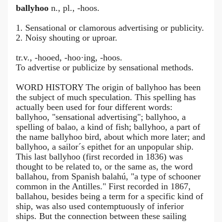
ballyhoo
n., pl., -hoos.
1. Sensational or clamorous advertising or publicity.
2. Noisy shouting or uproar.
tr.v., -hooed, -hoo·ing, -hoos.
To advertise or publicize by sensational methods.
WORD HISTORY The origin of ballyhoo has been
the subject of much speculation. This spelling has
actually been used for four different words:
ballyhoo, "sensational advertising"; ballyhoo, a
spelling of balao, a kind of fish; ballyhoo, a part of
the name ballyhoo bird, about which more later; and
ballyhoo, a sailor´s epithet for an unpopular ship.
This last ballyhoo (first recorded in 1836) was
thought to be related to, or the same as, the word
ballahou, from Spanish balahú, "a type of schooner
common in the Antilles." First recorded in 1867,
ballahou, besides being a term for a specific kind of
ship, was also used contemptuously of inferior
ships. But the connection between these sailing