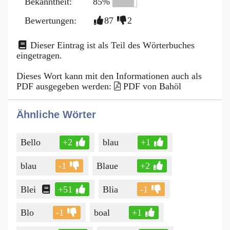
Bekanntheit:
85%
Bewertungen:
87
2
Dieser Eintrag ist als Teil des Wörterbuches
eingetragen.
Dieses Wort kann mit den Informationen auch als
PDF ausgegeben werden:
PDF von Bahöl
Ähnliche Wörter
Bello
+2
blau
+1
blau
-1
Blaue
+2
Blei
+51
Blia
-1
Blo
-1
boal
+1