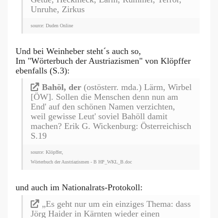
Unruhe, Zirkus
source: Duden Online
Und bei Weinheber steht´s auch so,
Im "Wörterbuch der Austriazismen" von Klöpffer
ebenfalls (S.3):
Bahöl, der
(ostösterr. mda.) Lärm, Wirbel
[ÖW]. Sollen die Menschen denn nun am
End' auf den schönen Namen verzichten,
weil gewisse Leut' soviel Bahöll damit
machen? Erik G. Wickenburg: Österreichisch
S.19
source: Klöpffer,
Wörterbuch der Austriazismen - B HP_WKL_B.doc
und auch im Nationalrats-Protokoll:
„Es geht nur um ein einziges Thema: dass
Jörg Haider in Kärnten wieder einen