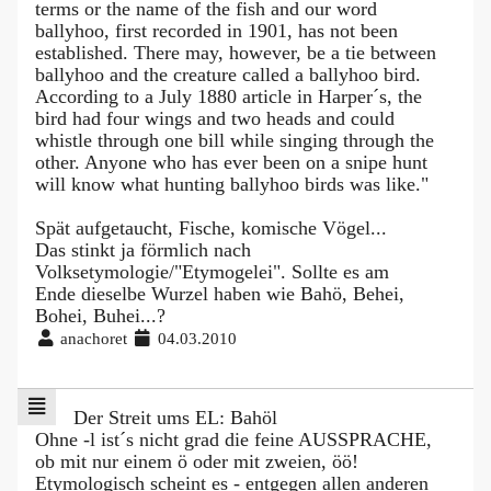
terms or the name of the fish and our word
ballyhoo, first recorded in 1901, has not been
established. There may, however, be a tie between
ballyhoo and the creature called a ballyhoo bird.
According to a July 1880 article in Harper´s, the
bird had four wings and two heads and could
whistle through one bill while singing through the
other. Anyone who has ever been on a snipe hunt
will know what hunting ballyhoo birds was like."
Spät aufgetaucht, Fische, komische Vögel...
Das stinkt ja förmlich nach
Volksetymologie/"Etymogelei". Sollte es am
Ende dieselbe Wurzel haben wie Bahö, Behei,
Bohei, Buhei...?
anachoret
04.03.2010
Der Streit ums EL: Bahöl
Ohne -l ist´s nicht grad die feine AUSSPRACHE,
ob mit nur einem ö oder mit zweien, öö!
Etymologisch scheint es - entgegen allen anderen