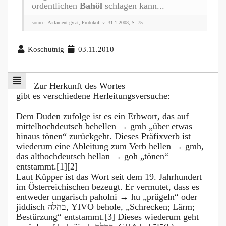
ordentlichen
Bahöl
schlagen kann...
source: Parlament.gv.at, Protokoll v .31.1.2008, S. 75
Koschutnig
03.11.2010
Zur Herkunft des Wortes
gibt es verschiedene Herleitungsversuche:
Dem Duden zufolge ist es ein Erbwort, das auf
mittelhochdeutsch behellen → gmh „über etwas
hinaus tönen“ zurückgeht. Dieses Präfixverb ist
wiederum eine Ableitung zum Verb hellen → gmh,
das althochdeutsch hellan → goh „tönen“
entstammt.[1][2]
Laut Küpper ist das Wort seit dem 19. Jahrhundert
im Österreichischen bezeugt. Er vermutet, dass es
entweder ungarisch paholni → hu „prügeln“ oder
jiddisch בהלה‎, YIVO behole, „Schrecken; Lärm;
Bestürzung“ entstammt.[3] Dieses wiederum geht