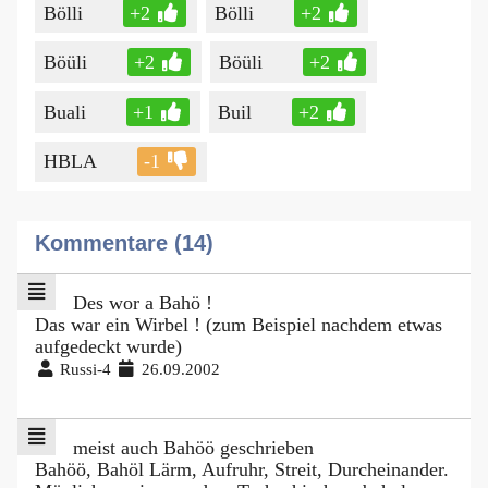
Bölli
+2
Bölli
+2
Böüli
+2
Böüli
+2
Buali
+1
Buil
+2
HBLA
-1
Kommentare (14)
Des wor a Bahö !
Das war ein Wirbel ! (zum Beispiel nachdem etwas
aufgedeckt wurde)
Russi-4
26.09.2002
meist auch Bahöö geschrieben
Bahöö, Bahöl Lärm, Aufruhr, Streit, Durcheinander.