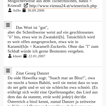
Möglicherweise aus dem Tschechischen, bahol =
Krawall
http://www.vienna24.at/wienerisch.php
JoDo
30.09.2006
Das Wort ist "gut",
aber die Schreibweise weist auf ein geschlossenes
"ö" hin, etwa wie in Zwataktö[h]. Tatsächlich wird
es weit offen ausgesprochen, etwa wie in
Karamö[h]n = Karamell-Zuckerln. Ohne das "l" zum
Schluß würde ich gerne Bestnoten vergeben.
klaser
22.01.2007
Zitat Georg Danzer
Da oide Hawelka sogt: "Suach mar an Bloz!", owa
sie mocht a botzn Bahöö, weil sie meint dass so was
do net geht und er soi sie schleichn owa schnöö. (Es
erübrigt sich wohl eine Quellenangabe; das Lied aus
dem das da stammt, errät wohl jede(r) der/die
Österreich a bissl kennt, zumal Danzer ja zeitweise