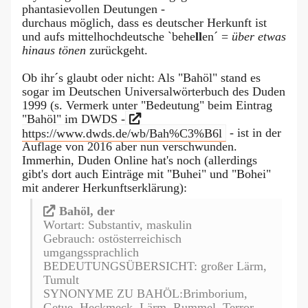
phantasievollen Deutungen -
durchaus möglich, dass es deutscher Herkunft ist
und aufs mittelhochdeutsche `behe
ll
en´ =
über etwas
hinaus tönen
zurückgeht.
Ob ihr´s glaubt oder nicht: Als "Bahöl" stand es
sogar im Deutschen Universalwörterbuch des Duden
1999 (s. Vermerk unter "Bedeutung" beim Eintrag
"Bahöl" im DWDS -
https://www.dwds.de/wb/Bah%C3%B6l
- ist in der
Auflage von 2016 aber nun verschwunden.
Immerhin, Duden Online hat's noch (allerdings
gibt's dort auch Einträge mit "Buhei" und "Bohei"
mit anderer Herkunftserklärung):
Ba­höl, der
Wortart: Substantiv, maskulin
Gebrauch: ostösterreichisch
umgangssprachlich
BEDEUTUNGSÜBERSICHT: großer Lärm,
Tumult
SYNONYME ZU BAHÖL:Brimborium,
Getue, Heckmeck, Lärm, Rummel, Terror,