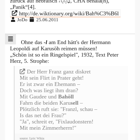
zurück auf hebräisch בֶּהָלָה‎, CHA behālā(h),
„Panik“[4].
http://de.wiktionary.org/wiki/Bah%C3%B6l
JoDo
25.06.2011
Ohne das
-l
am End hätt's der Hermann
Leopoldi auf Karusöh reimen müssen!
„Schön ist so ein Ringelspiel", 1932, Text Peter
Herz, 5. Strophe:
Der Herr Franz ganz diskret
Mit sein Flirt in Prater geht!
Er ist zwar ein Ehemann –
Doch was liegt ihm dran?
Mit Gaudee und
Bahöll
Fahrn die beiden Karu
sell
–
Plötzlich ruft sie: "Franzl, schau –
Is das net dei Frau?"
"Ja", schreit er, "Fixlaudonstern!
Mit mein Zimmerherrn!"
source: Lyric Wikia