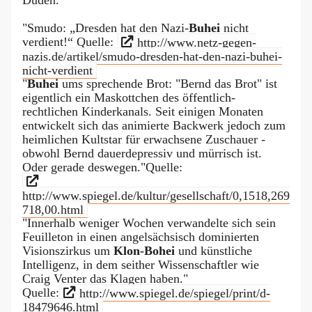
Duden.
"Smudo: „Dresden hat den Nazi-
Buhei
nicht
verdient!“ Quelle:
http://www.netz-gegen-
nazis.de/artikel/smudo-dresden-hat-den-nazi-buhei-
nicht-verdient
"
Buhei
ums sprechende Brot: "Bernd das Brot" ist
eigentlich ein Maskottchen des öffentlich-
rechtlichen Kinderkanals. Seit einigen Monaten
entwickelt sich das animierte Backwerk jedoch zum
heimlichen Kultstar für erwachsene Zuschauer -
obwohl Bernd dauerdepressiv und mürrisch ist.
Oder gerade deswegen."Quelle:
http://www.spiegel.de/kultur/gesellschaft/0,1518,269
718,00.html
"Innerhalb weniger Wochen verwandelte sich sein
Feuilleton in einen angelsächsisch dominierten
Visionszirkus um
Klon-Bohei
und künstliche
Intelligenz, in dem seither Wissenschaftler wie
Craig Venter das Klagen haben."
Quelle:
http://www.spiegel.de/spiegel/print/d-
18479646.html