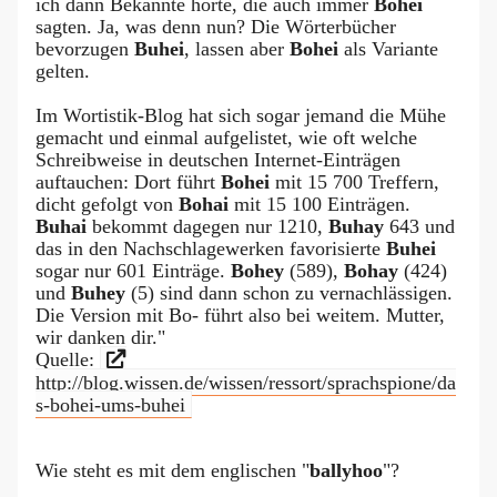
ich dann Bekannte hörte, die auch immer
Bohei
sagten. Ja, was denn nun? Die Wörterbücher
bevorzugen
Buhei
, lassen aber
Bohei
als Variante
gelten.
Im Wortistik-Blog hat sich sogar jemand die Mühe
gemacht und einmal aufgelistet, wie oft welche
Schreibweise in deutschen Internet-Einträgen
auftauchen: Dort führt
Bohei
mit 15 700 Treffern,
dicht gefolgt von
Bohai
mit 15 100 Einträgen.
Buhai
bekommt dagegen nur 1210,
Buhay
643 und
das in den Nachschlagewerken favorisierte
Buhei
sogar nur 601 Einträge.
Bohey
(589),
Bohay
(424)
und
Buhey
(5) sind dann schon zu vernachlässigen.
Die Version mit Bo- führt also bei weitem. Mutter,
wir danken dir."
Quelle:
http://blog.wissen.de/wissen/ressort/sprachspione/da
s-bohei-ums-buhei
Wie steht es mit dem englischen "
ballyhoo
"?