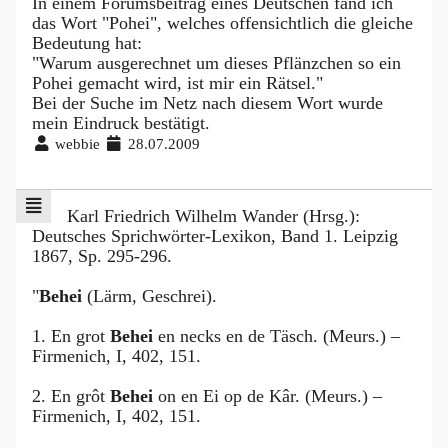
In einem Forumsbeitrag eines Deutschen fand ich
das Wort "Pohei", welches offensichtlich die gleiche
Bedeutung hat:
"Warum ausgerechnet um dieses Pflänzchen so ein
Pohei gemacht wird, ist mir ein Rätsel."
Bei der Suche im Netz nach diesem Wort wurde
mein Eindruck bestätigt.
webbie
28.07.2009
Karl Friedrich Wilhelm Wander (Hrsg.):
Deutsches Sprichwörter-Lexikon, Band 1. Leipzig
1867, Sp. 295-296.
"
Behei
(Lärm, Geschrei).
1. En grot
Behei
en necks en de Täsch. (Meurs.) –
Firmenich, I, 402, 151.
2. En grôt
Behei
on en Ei op de Kâr. (Meurs.) –
Firmenich, I, 402, 151.