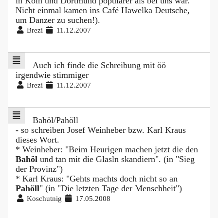
in Köln und Dortmund populärer als bei uns war.
Nicht einmal kamen ins Café Hawelka Deutsche,
um Danzer zu suchen!).
Brezi
11.12.2007
Auch ich finde die Schreibung mit öö
irgendwie stimmiger
Brezi
11.12.2007
Bahöl/Pahöll
- so schreiben Josef Weinheber bzw. Karl Kraus
dieses Wort.
* Weinheber: "Beim Heurigen machen jetzt die den
Bahöl
und tan mit die Glasln skandiern". (in "Sieg
der Provinz")
* Karl Kraus: "Gehts machts doch nicht so an
Pahöll
" (in "Die letzten Tage der Menschheit")
Koschutnig
17.05.2008