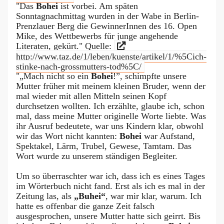
"Das
Bohei
ist vorbei. Am späten
Sonntagnachmittag wurden in der Wabe in Berlin-
Prenzlauer Berg die GewinnerInnen des 16. Open
Mike, des Wettbewerbs für junge angehende
Literaten, gekürt." Quelle:
http://www.taz.de/1/leben/kuenste/artikel/1/%5Cich-
stinke-nach-grossmutters-tod%5C/
"„Mach nicht so ein
Bohei
!”, schimpfte unsere
Mutter früher mit meinem kleinen Bruder, wenn der
mal wieder mit allen Mitteln seinen Kopf
durchsetzen wollten. Ich erzählte, glaube ich, schon
mal, dass meine Mutter originelle Worte liebte. Was
ihr Ausruf bedeutete, war uns Kindern klar, obwohl
wir das Wort nicht kannten:
Bohei
war Aufstand,
Spektakel, Lärm, Trubel, Gewese, Tamtam. Das
Wort wurde zu unserem ständigen Begleiter.
Um so überraschter war ich, dass ich es eines Tages
im Wörterbuch nicht fand. Erst als ich es mal in der
Zeitung las, als
„Buhei“
, war mir klar, warum. Ich
hatte es offenbar die ganze Zeit falsch
ausgesprochen, unsere Mutter hatte sich geirrt. Bis