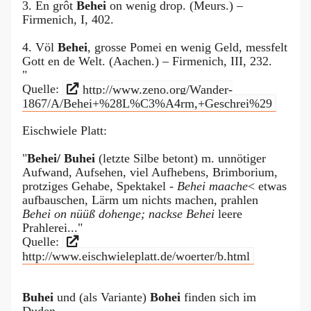
3. En grôt
Behei
on wenig drop. (Meurs.) –
Firmenich, I, 402.
4. Völ
Behei
, grosse Pomei en wenig Geld, messfelt
Gott en de Welt. (Aachen.) – Firmenich, III, 232.
"
Quelle:
http://www.zeno.org/Wander-
1867/A/Behei+%28L%C3%A4rm,+Geschrei%29
Eischwiele Platt:
"
Behei/ Buhei
(letzte Silbe betont) m. unnötiger
Aufwand, Aufsehen, viel Aufhebens, Brimborium,
protziges Gehabe, Spektakel -
Behei maache
< etwas
aufbauschen, Lärm um nichts machen, prahlen
Behei on nüüß dohenge; nackse Behei
leere
Prahlerei..."
Quelle:
http://www.eischwieleplatt.de/woerter/b.html
Buhei
und (als Variante)
Bohei
finden sich im