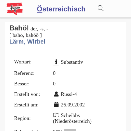
Ö
sterreichisch
Wörterbuch
Bahö̲l
der, -s, -
[ bahö, bahöö ]
Lärm, Wirbel
Forum
Wortart:
Substantiv
Blog
Referenz:
0
Besser:
0
Erstellt von:
Russi-4
Erstellt am:
26.09.2002
Scheibbs
Region:
(Niederösterreich)