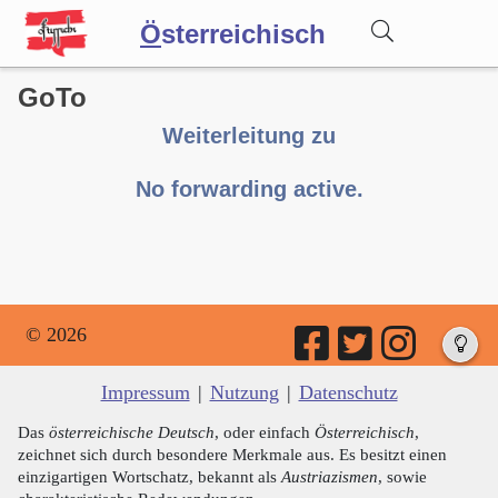
Ö
sterreichisch
GoTo
Wörterbuch
Weiterleitung zu
Forum
No forwarding active.
Blog
© 2026
Impressum
|
Nutzung
|
Datenschutz
Das
österreichische Deutsch
, oder einfach
Österreichisch
,
zeichnet sich durch besondere Merkmale aus. Es besitzt einen
einzigartigen Wortschatz, bekannt als
Austriazismen
, sowie