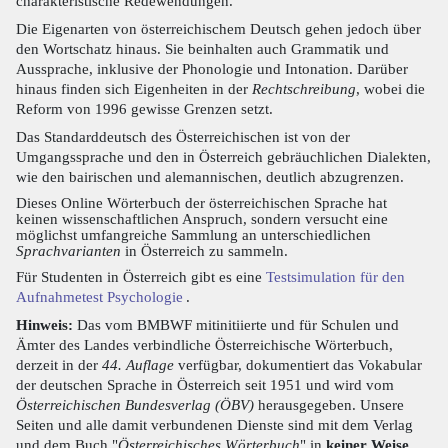
charakteristische Redewendungen.
Die Eigenarten von österreichischem Deutsch gehen jedoch über
den Wortschatz hinaus. Sie beinhalten auch Grammatik und
Aussprache, inklusive der Phonologie und Intonation. Darüber
hinaus finden sich Eigenheiten in der
Rechtschreibung
, wobei die
Reform von 1996 gewisse Grenzen setzt.
Das Standarddeutsch des Österreichischen ist von der
Umgangssprache und den in Österreich gebräuchlichen Dialekten,
wie den bairischen und alemannischen, deutlich abzugrenzen.
Dieses Online Wörterbuch der österreichischen Sprache hat
keinen wissenschaftlichen Anspruch, sondern versucht eine
möglichst umfangreiche Sammlung an unterschiedlichen
Sprachvarianten
in Österreich zu sammeln.
Für Studenten in Österreich gibt es eine
Testsimulation für den
Aufnahmetest Psychologie
.
Hinweis:
Das vom BMBWF mitinitiierte und für Schulen und
Ämter des Landes verbindliche Österreichische Wörterbuch,
derzeit in der
44. Auflage
verfügbar, dokumentiert das Vokabular
der deutschen Sprache in Österreich seit 1951 und wird vom
Österreichischen Bundesverlag (ÖBV)
herausgegeben. Unsere
Seiten und alle damit verbundenen Dienste sind mit dem Verlag
und dem Buch "
Österreichisches Wörterbuch
" in
keiner Weise